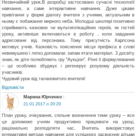
Незвичайний урок.В розробці застосовано сучасні технології
навчання, а саме інтерактивне навчання. Дуже цікаве
привітання у формі діалогу вчителя з учнями, актуальним в
ньому є побажання мирного неба. Молодші школярі позитивно
сприймають казкових чи мультиплікаційних героїв, як гостей
уроку, активніше включаються в роботу , коли завдання
адресоване від персонажа. Тому присутність Карлсона
мотивує учнів. Казковість пояснення місця префікса в слові
невимушено і легко допомагає запам ятати матеріал. З досвіту
знаю, як діти полюбляють гру “Аукціон”. Різні її формулювання
– це особливо збуджує і регенерує розувому діяльність
учасників.
Чудовий урок від талановитого вчителя!
Відповіcти
Mарина Юрченко
:
21.01.2017 о 20:20
План уроку, очікування, спільне визначення теми уроку – все
це допоможе учням продуктивно працювати на уроці,
раціонально розподіляти час. Вчитель використовує
інтерактивні методи навчання для успішного засвоєння дітьми