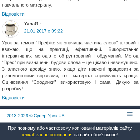
навчального матеріалу.
Відповіcти
YanaG
:
21.01.2017 о 09:22
Урок за темою “Префікс як значуща частина слова” цікавий і
вважаю, що на практиці, ефективний. Використання
інтерактивних методів є обгрунтований і обдуманий. Метод
“Прес” при визначенні будови слова – це цікаво і невимушено.
З власного досвіду знаю, якщо діти навчені працювати за
різноманітними вправами, то і матеріал сприймають краще.
Оцінювання “Сходинки” використовую і сама. Дякую за
розробку!
Відповіcти
2013-2026
© Супер Урок UA
При повному або частковому копіюванні матеріалів сайту,
клікабельне посилання
на сайт обов'язкове!