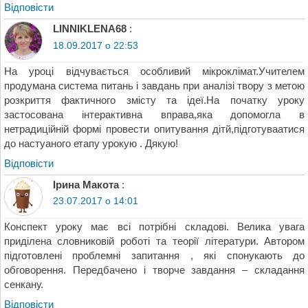
Відповіcти
LINNIKLENA68
:
18.09.2017 о 22:53
На уроці відчувається особливий мікроклімат.Учителем
продумана система питань і завдань при аналізі твору з метою
розкриття фактичного змісту та ідеї.На початку уроку
застосована інтерактивна вправа,яка допомогла в
нетрадиційній формі провести опитування дітй,підготуваатися
до настуаного етапу урокую . Дякую!
Відповіcти
Ірина Макота
:
23.07.2017 о 14:01
Конспект уроку має всі потрібні складові. Велика увага
приділена словниковій роботі та теорії літератури. Автором
підготовлені проблемні запитання , які спонукають до
обговорення. Передбачено і творче завдання – складання
сенкану.
Відповіcти