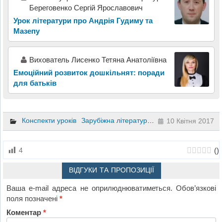
Береговенко Сергій Ярославович
Урок літератури про Андрія Гудиму та
Мазепу
Вихователь Лисенко Тетяна Анатоліївна
Емоційний розвиток дошкільнят: поради
для батьків
Конспекти уроків
Зарубіжна література
9 клас
10 Квітня 2017
(
)
4
ВІДГУКИ ТА ПРОПОЗИЦІЇ
Ваша e-mail адреса не оприлюднюватиметься.
Обов’язкові
поля позначені
*
Коментар
*