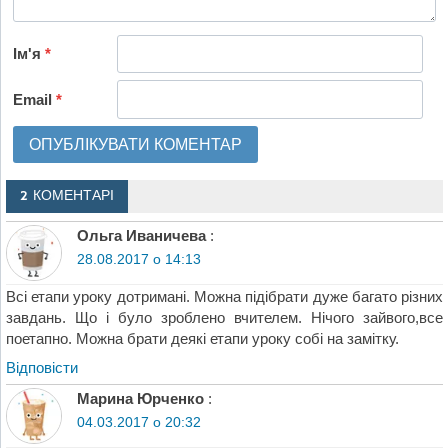
Ім'я
*
Email
*
2 КОМЕНТАРІ
Ольга Иваничева
:
28.08.2017 о 14:13
Всі етапи уроку дотримані. Можна підібрати дуже багато різних
завдань. Що і було зроблено вчителем. Нічого зайвого,все
поетапно. Можна брати деякі етапи уроку собі на замітку.
Відповіcти
Марина Юрченко
:
04.03.2017 о 20:32