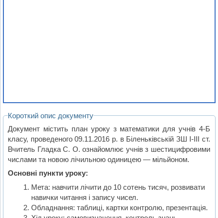
Короткий опис документу
Документ містить план уроку з математики для учнів 4-Б
класу, проведеного 09.11.2016 р. в Біленьківській ЗШ І-ІІІ ст.
Вчитель Гладка С. О. ознайомлює учнів з шестицифровими
числами та новою лічильною одиницею — мільйоном.
Основні пункти уроку:
Мета: навчити лічити до 10 сотень тисяч, розвивати
навички читання і запису чисел.
Обладнання: таблиці, картки контролю, презентація.
Хід уроку: самовизначення, контроль знань,