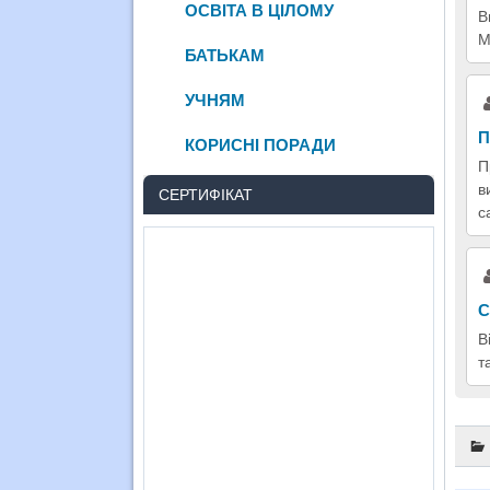
ОСВІТА В ЦІЛОМУ
В
М
БАТЬКАМ
УЧНЯМ
П
КОРИСНІ ПОРАДИ
П
в
СЕРТИФІКАТ
с
С
В
т