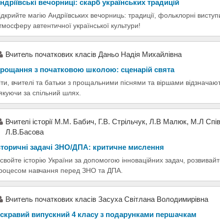
ндріївські вечорниці: скарб українських традицій
ідкрийте магію Андріївських вечорниць: традиції, фольклорні виступи
тмосферу автентичної української культури!
Вчитель початкових класів Даньо Надія Михайлівна
рощання з початковою школою: сценарій свята
іти, вчителі та батьки з прощальними піснями та віршами відзначаю
якуючи за спільний шлях.
Вчителі історії М.М. Бабич, Г.В. Стрільчук, Л.В Малюк, М.Л Спів
Л.В.Басова
сторичні задачі ЗНО/ДПА: критичне мислення
свойте історію України за допомогою інноваційних задач, розвивай
роцесом навчання перед ЗНО та ДПА.
Вчитель початкових класів Засуха Світлана Володимирівна
скравий випускний 4 класу з подарунками першачкам