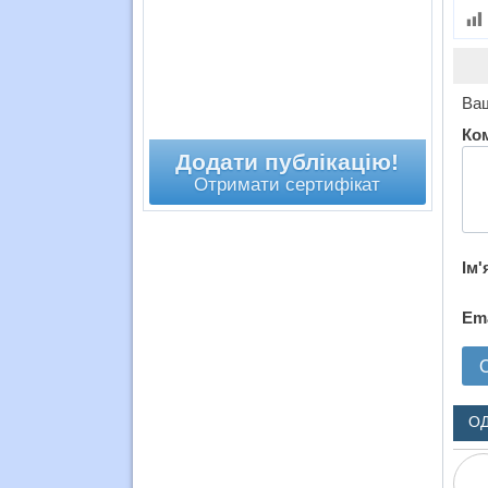
Ваш
Ко
Додати публікацію!
Отримати сертифікат
Ім'
Em
О