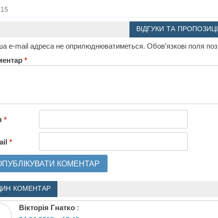
15
ВІДГУКИ ТА ПРОПОЗИЦІ
а e-mail адреса не оприлюднюватиметься.
Обов’язкові поля по
ментар
*
я
*
ail
*
ДИН КОМЕНТАР
Вікторія Гнатко
: