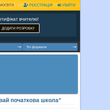
РЕЄСТРАЦІЯ
УВІЙТИ
МОСВІТА
тифікат вчителю!
ДОДАТИ РОЗРОБКУ
вай початкова школа”