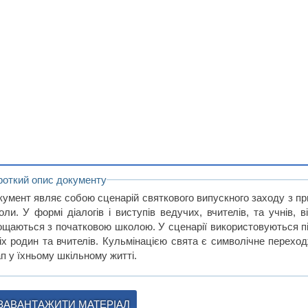
роткий опис документу
кумент являє собою сценарій святкового випускного заходу з пр
оли. У формі діалогів і виступів ведучих, вчителів, та учнів, 
ощаються з початковою школою. У сценарії використовуються пісні
ніх родин та вчителів. Кульмінацією свята є символічне перехо
п у їхньому шкільному житті.
ЗАВАНТАЖИТИ МАТЕРІАЛ