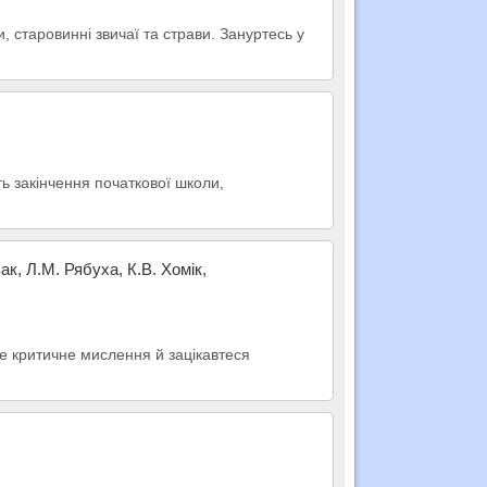
, старовинні звичаї та страви. Зануртесь у
ть закінчення початкової школи,
ак, Л.М. Рябуха, К.В. Хомік,
те критичне мислення й зацікавтеся