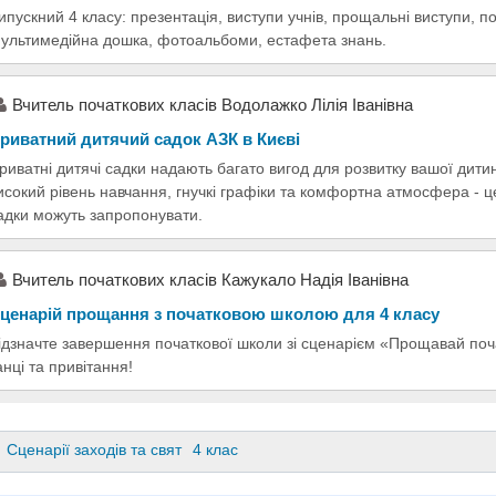
ипускний 4 класу: презентація, виступи учнів, прощальні виступи,
ультимедійна дошка, фотоальбоми, естафета знань.
Вчитель початкових класів Водолажко Лілія Іванівна
риватний дитячий садок АЗК в Києві
риватні дитячі садки надають багато вигод для розвитку вашої дитин
исокий рівень навчання, гнучкі графіки та комфортна атмосфера - це 
адки можуть запропонувати.
Вчитель початкових класів Кажукало Надія Іванівна
ценарій прощання з початковою школою для 4 класу
ідзначте завершення початкової школи зі сценарієм «Прощавай почат
анці та привітання!
Сценарії заходів та свят
4 клас