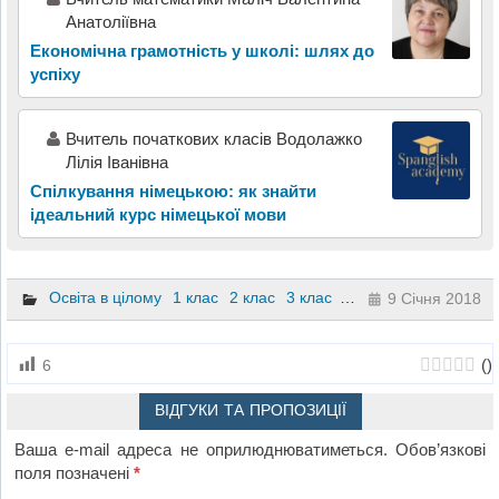
Анатоліївна
Економічна грамотність у школі: шлях до
успіху
Вчитель початкових класів Водолажко
Лілія Іванівна
Спілкування німецькою: як знайти
ідеальний курс німецької мови
Освіта в цілому
1 клас
2 клас
3 клас
4 клас
9 Січня 2018
(
)
6
ВІДГУКИ ТА ПРОПОЗИЦІЇ
Ваша e-mail адреса не оприлюднюватиметься.
Обов’язкові
поля позначені
*