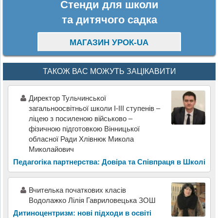
Стенди для школи
та дитячого садка
МАГАЗИН УРОК-UA
ТАКОЖ ВАС МОЖУТЬ ЗАЦІКАВИТИ
Директор Тульчинської
загальноосвітньої школи І-ІІІ ступенів –
ліцею з посиленою військово –
фізичною підготовкою Вінницької
обласної Ради Хлівнюк Микола
Миколайович
Педагогіка партнерства: Довіра та Співпраця в Школі
Вчителька початкових класів
Водолажко Лілія Гавриловецька ЗОШ
Дитиноцентризм: нові підходи в освіті