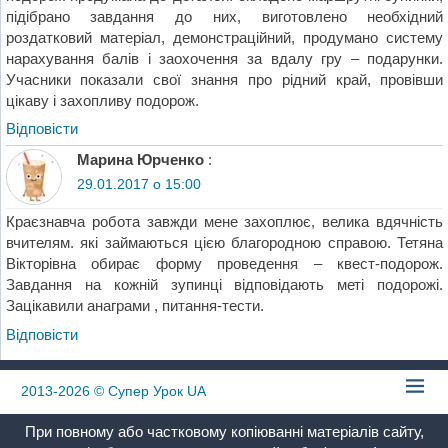
підібрано завдання до них, виготовлено необхідний
роздатковий матеріал, демонстраційний, продумано систему
нарахування балів і заохочення за вдалу гру – подарунки.
Учасники показали свої знання про рідний край, провівши
цікаву і захопливу подорож.
Відповіcти
Марина Юрченко
:
29.01.2017 о 15:00
Краєзнавча робота завжди мене захоплює, велика вдячність
вчителям. які займаються цією благородною справою. Тетяна
Вікторівна обирає форму проведення – квест-подорож.
Завдання на кожній зупинці відповідають меті подорожі.
Зацікавили анаграми , питання-тести.
Відповіcти
2013-2026
© Супер Урок UA
При повному або частковому копіюванні матеріалів сайту,