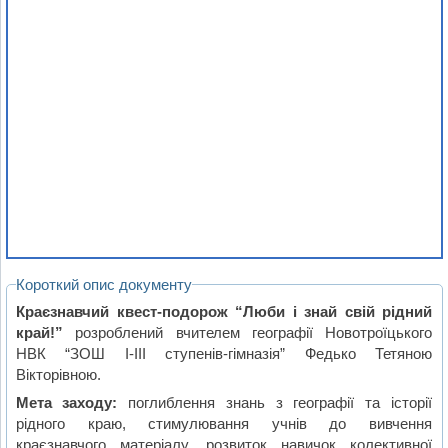
Короткий опис документу
Краєзнавчий квест-подорож “Люби і знай свій рідний
край!”
розроблений вчителем географії Новотроїцького
НВК “ЗОШ I-III ступенів-гімназія” Федько Тетяною
Вікторівною.
Мета заходу:
поглиблення знань з географії та історії
рідного краю, стимулювання учнів до вивчення
краєзнавчого матеріалу, розвиток навичок колективної