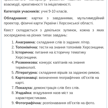
взаємодії, креативності та ініціативності.
Категорія учасників:
учні 9-10 класів.
Обладнання:
картки з завданнями, мультимедійний
проектор, фізичні карти України і Херсонської області.
Квест складається з декількох зупинок, кожна з яких
зосереджена на різних типах завдань:
Анаграмна:
складання слів із заданих літер.
Топонімічна:
тести на знання топонімів Херсонщини.
Історична:
питання на історичну тематику
Херсонщини.
Розминкова:
конкурс капітанів на знання
термінології.
Літературна:
складання віршів за заданою римою.
Картознавці:
визначення географічних об’єктів на
карті.
Показуха:
демонстрація слів без слів.
Угадайка:
вгадування назв міст за
характеристиками.
Фотографічна:
розпізнавання об’єктів на фото.