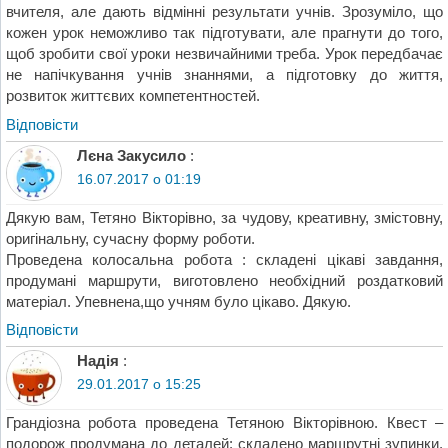
вчителя, але дають відмінні результати учнів. Зрозуміло, що
кожен урок неможливо так підготувати, але прагнути до того,
щоб зробити свої уроки незвичайними треба. Урок передбачає
не напічкування учнів знаннями, а підготовку до життя,
розвиток життєвих компетентностей.
Відповіcти
Лєна Закусило
:
16.07.2017 о 01:19
Дякую вам, Тетяно Вікторівно, за чудову, креативну, змістовну,
оригінальну, сучасну форму роботи.
Проведена колосальна робота : складені цікаві завдання,
продумані маршрути, виготовлено необхідний роздатковий
матеріал. Упевнена,що учням було цікаво. Дякую.
Відповіcти
Надія
:
29.01.2017 о 15:25
Грандіозна робота проведена Тетяною Вікторівною. Квест –
подорож продумана до деталей: складено маршрутні зупинки,