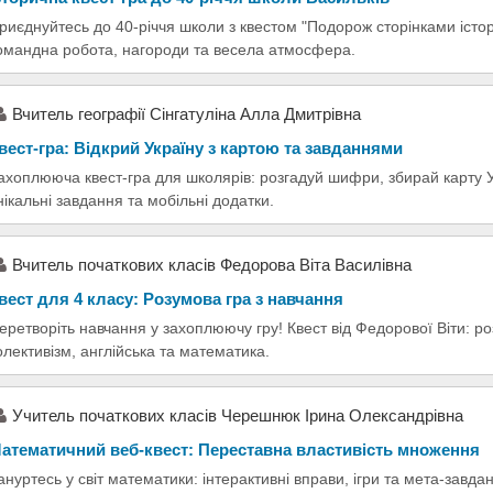
риєднуйтесь до 40-річчя школи з квестом "Подорож сторінками історі
омандна робота, нагороди та весела атмосфера.
Вчитель географії Сінгатуліна Алла Дмитрівна
вест-гра: Відкрий Україну з картою та завданнями
ахоплююча квест-гра для школярів: розгадуй шифри, збирай карту У
нікальні завдання та мобільні додатки.
Вчитель початкових класів Федорова Віта Василівна
вест для 4 класу: Розумова гра з навчання
еретворіть навчання у захоплюючу гру! Квест від Федорової Віти: р
олективізм, англійська та математика.
Учитель початкових класів Черешнюк Ірина Олександрівна
атематичний веб-квест: Переставна властивість множення
ануртесь у світ математики: інтерактивні вправи, ігри та мета-завд