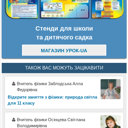
Стенди для школи
та дитячого садка
МАГАЗИН УРОК-UA
ТАКОЖ ВАС МОЖУТЬ ЗАЦІКАВИТИ
Вчитель фізики Заблодська Алла
Федорівна
Відкрите заняття з фізики: природа світла
для 11 класу
Вчитель фізики Осінцева Світлана
Володимирівна