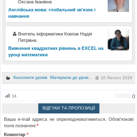
Оксана Іванівна
Англійська мова: глобальний зв'язок і
навчання
Вчитель інформатики Ковпак Надія
Петрівна
Вивчення квадратних рівнянь в EXCEL на
уроці математики
Конспекти уроків
Матеріали до уроків
Фізика
9 клас
10 Лютого 2018
(
)
34
ВІДГУКИ ТА ПРОПОЗИЦІЇ
Ваша e-mail адреса не оприлюднюватиметься.
Обов’язкові
поля позначені
*
Коментар
*