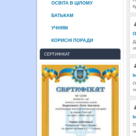
ОСВІТА В ЦІЛОМУ
К
БАТЬКАМ
УЧНЯМ
О
КОРИСНІ ПОРАДИ
Д
о
СЕРТИФІКАТ
І
О
т
І
П
ч