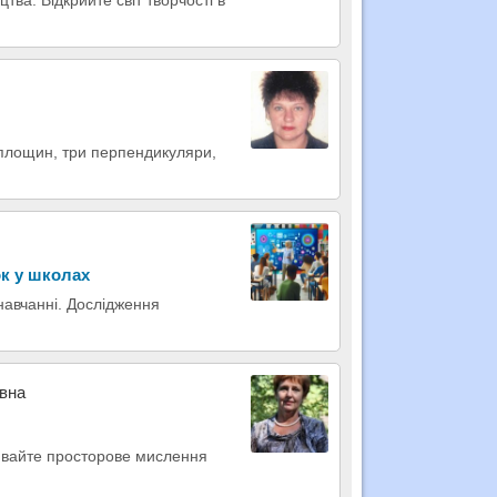
 площин, три перпендикуляри,
ок у школах
навчанні. Дослідження
івна
вивайте просторове мислення