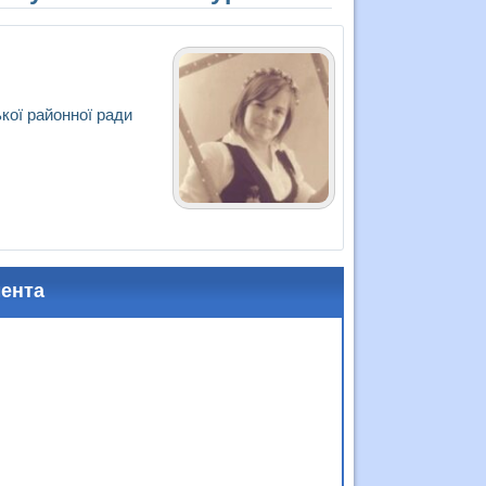
ької районної ради
мента