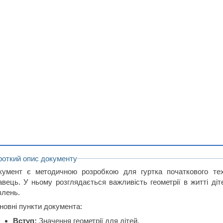
роткий опис документу
кумент є методичною розробкою для гуртка початкового тех
авець. У ньому розглядається важливість геометрії в житті діт
влень.
новні пункти документа:
Вступ:
Значення геометрії для дітей.