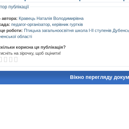
тор публікації
 автора:
Кравець Наталія Володимирівна
сада:
педагог-організатор, керівник гуртків
це роботи:
Птицька загальноосвітня школа І-ІІ ступенів Дубенс
ненської області
кільки корисна ця публікація?
исніть на зірочку, щоб оцінити!
Вікно перегляду доку