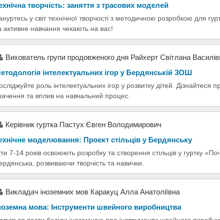
ехнічна творчість: заняття з трасових моделей
ануртесь у світ технічної творчості з методичною розробкою для гурт
а активне навчання чекають на вас!
Вихователь групи продовженого дня Райхерт Світлана Василів
етодологія інтелектуальних ігор у Бердянській ЗОШ
осліджуйте роль інтелектуальних ігор у розвитку дітей. Дізнайтеся п
начення та вплив на навчальний процес.
Керівник гуртка Пастух Євген Володимирович
ехнічне моделювання: Проект стільців у Бердянську
іти 7-14 років освоюють розробку та створення стільців у гуртку «
ердянська, розвиваючи творчість та навички.
Викладач іноземних мов Каракуц Алла Анатоліївна
ноземна мова: Інструменти швейного виробництва
авчіться вести бесіди іноземною про інструменти швейного виробницт