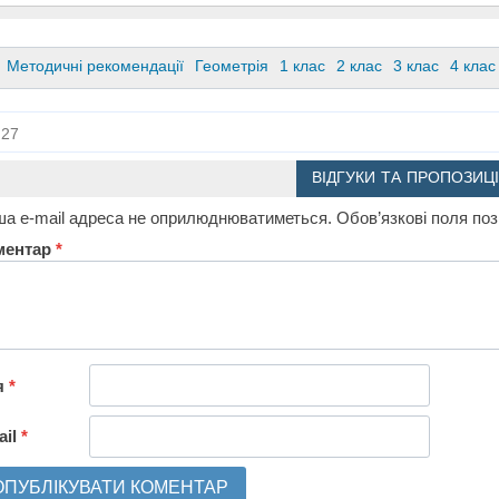
Методичні рекомендації
Геометрія
1 клас
2 клас
3 клас
4 клас
27
ВІДГУКИ ТА ПРОПОЗИЦІ
а e-mail адреса не оприлюднюватиметься.
Обов’язкові поля по
ментар
*
я
*
ail
*