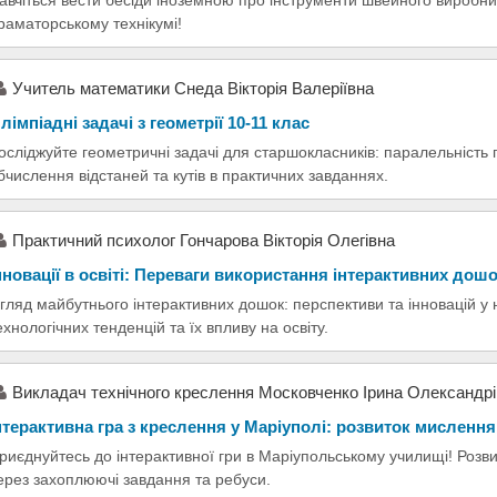
раматорському технікумі!
Учитель математики Снеда Вікторія Валеріївна
лімпіадні задачі з геометрії 10-11 клас
осліджуйте геометричні задачі для старшокласників: паралельність
бчислення відстаней та кутів в практичних завданнях.
Практичний психолог Гончарова Вікторія Олегівна
нновації в освіті: Переваги використання інтерактивних дош
гляд майбутнього інтерактивних дошок: перспективи та інновацій у 
ехнологічних тенденцій та їх впливу на освіту.
Викладач технічного креслення Московченко Ірина Олександр
нтерактивна гра з креслення у Маріуполі: розвиток мислення
риєднуйтесь до інтерактивної гри в Маріупольському училищі! Роз
ерез захоплюючі завдання та ребуси.