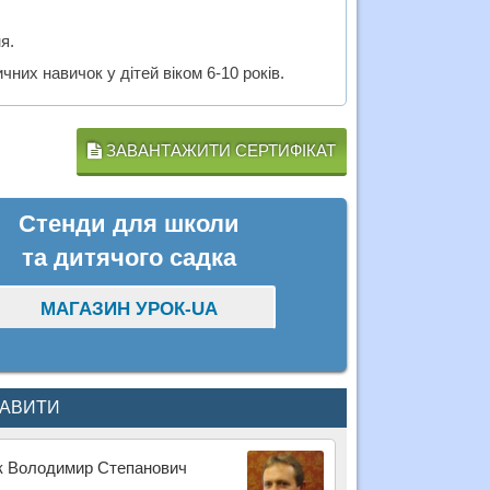
я.
их навичок у дітей віком 6-10 років.
ЗАВАНТАЖИТИ СЕРТИФІКАТ
Стенди для школи
та дитячого садка
МАГАЗИН УРОК-UA
КАВИТИ
юк Володимир Степанович