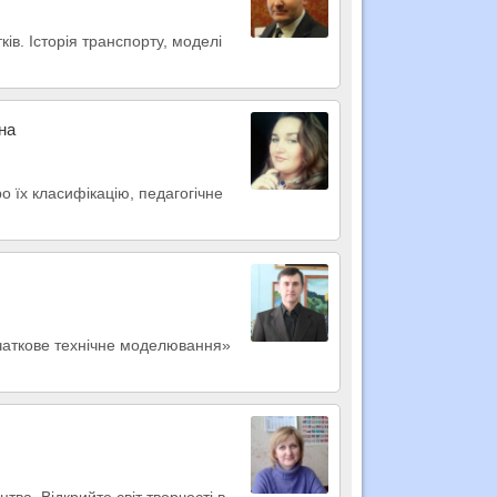
ків. Історія транспорту, моделі
на
ро їх класифікацію, педагогічне
Початкове технічне моделювання»
ва. Відкрийте світ творчості в