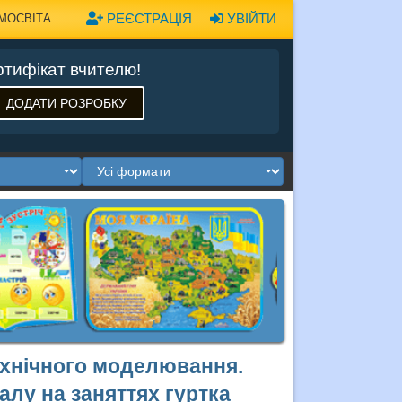
РЕЄСТРАЦІЯ
УВІЙТИ
МОСВІТА
тифікат вчителю!
ДОДАТИ РОЗРОБКУ
ехнічного моделювання.
лу на заняттях гуртка