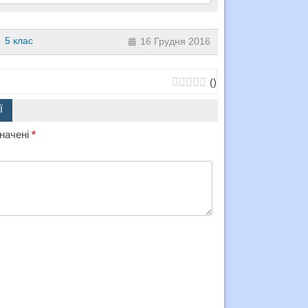
5 клас
16 Грудня 2016
(
)
Ї
значені
*