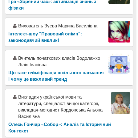
Гра «Зоряний час»: активізація знань з
фізики
Вихователь Зуєва Марина Василівна
Інтелект-шоу "Правовий олімп":
законодавчий виклик!
Вчитель початкових класів Водолажко
Лілія Іванівна
Що таке гейміфікація шкільного навчання
і чому це важливий тренд
Викладач української мови та
літератури, спеціаліст вищої категорії,
викладач-методист Кордонська Альона
Василівна
Олесь Гончар «Собор»: Аналіз та Історичний
Контекст