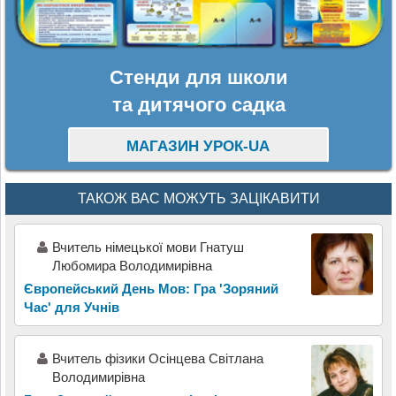
Стенди для школи
та дитячого садка
МАГАЗИН УРОК-UA
ТАКОЖ ВАС МОЖУТЬ ЗАЦІКАВИТИ
Вчитель німецької мови Гнатуш
Любомира Володимирівна
Європейський День Мов: Гра 'Зоряний
Час' для Учнів
Вчитель фізики Осінцева Світлана
Володимирівна