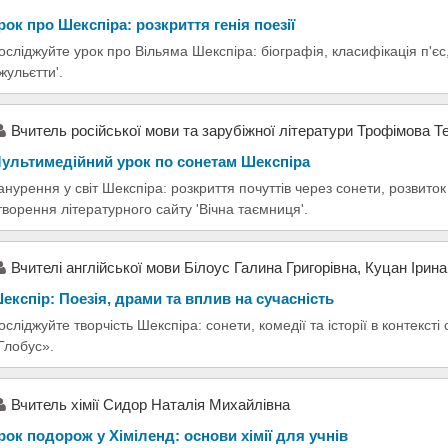
рок про Шекспіра: розкриття генія поезії
осліджуйте урок про Вільяма Шекспіра: біографія, класифікація п'єс, 
жульєтти'.
Вчитель російської мови та зарубіжної літератури Трофімова Т
ультимедійний урок по сонетам Шекспіра
анурення у світ Шекспіра: розкриття почуттів через сонети, розвиток
творення літературного сайту 'Вічна таємниця'.
Вчителі англійської мови Білоус Галина Григорівна, Куцан Ірина
експір: Поезія, драми та вплив на сучасність
осліджуйте творчість Шекспіра: сонети, комедії та історії в контексті
Глобус».
Вчитель хімії Сидор Наталія Михайлівна
рок подорож у Хіміленд: основи хімії для учнів