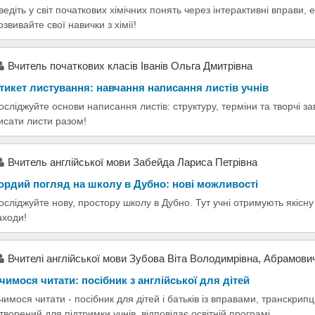
ведіть у світ початкових хімічних понять через інтерактивні вправи,
озвивайте свої навички з хімії!
Вчитель початкових класів Іванів Ольга Дмитрівна
тикет листування: навчання написання листів учнів
осліджуйте основи написання листів: структуру, терміни та творчі з
исати листи разом!
Вчитель англійської мови Забейда Лариса Петрівна
ордий погляд на школу в Дубно: нові можливості
осліджуйте нову, простору школу в Дубно. Тут учні отримують якісну о
аходи!
Вчителі англійської мови Зубова Віта Володимрівна, Абрамови
чимося читати: посібник з англійської для дітей
чимося читати - посібник для дітей і батьків із вправами, транскри
творений для підтримки учнів, відповідає освітній програмі.