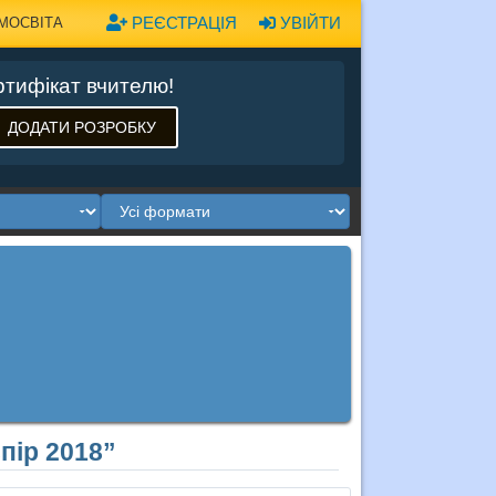
РЕЄСТРАЦІЯ
УВІЙТИ
МОСВІТА
тифікат вчителю!
ДОДАТИ РОЗРОБКУ
пір 2018”