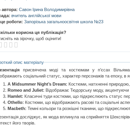
 автора:
Савон Ірина Володимирівна
сада:
вчитель англійської мови
це роботи:
Запорізька загальноосвітня школа №23
кільки корисна ця публікація?
исніть на зірочку, щоб оцінити!
роткий опис матеріалу
езентація
присвячена моді та костюмам у п’єсах Вільяма
ображають соціальний статус, характер персонажів та епоху, в як
A Midsummer Night’s Dream:
Костюми, натхненні природою, 
Romeo and Juliet:
Відображає Тюдорську моду, акцентуючи 
Hamlet:
Класичні туди костюми, що підкреслюють статус пер
Othello:
Костюми, що відображають расові та соціальні аспе
Macbeth:
Темні кольори та розкішні тканини, що підкреслюют
езентація досліджує, як мода вплинула на сприйняття Шекспірівсь
текст його творів.