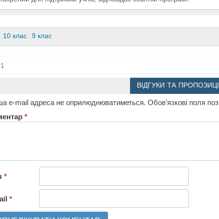
10 клас
9 клас
1
ВІДГУКИ ТА ПРОПОЗИЦІ
а e-mail адреса не оприлюднюватиметься.
Обов’язкові поля по
ментар
*
я
*
ail
*