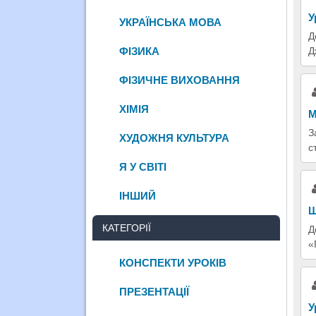
У
УКРАЇНСЬКА МОВА
Д
ФІЗИКА
Д
ФІЗИЧНЕ ВИХОВАННЯ
ХІМІЯ
М
З
ХУДОЖНЯ КУЛЬТУРА
с
Я У СВІТІ
ІНШИЙ
Ш
КАТЕГОРІЇ
Д
«
КОНСПЕКТИ УРОКІВ
ПРЕЗЕНТАЦІЇ
У