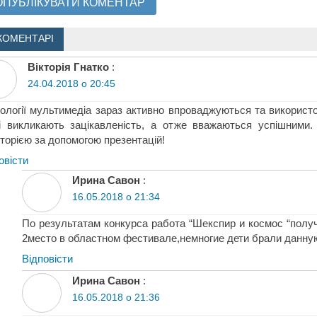
КОМЕНТАРІ
Вікторія Гнатко
:
24.04.2018 о 20:45
ології мультимедіа зараз активно впроваджуються та використ
 викликають зацікавленість, а отже вважаються успішними.
торією за допомогою презентацій!
овіcти
Ирина Савон
:
16.05.2018 о 21:34
По результатам конкурса работа “Шекспир и космос “пол
2место в областном фестивале,немногие дети брали данную
Відповіcти
Ирина Савон
:
16.05.2018 о 21:36