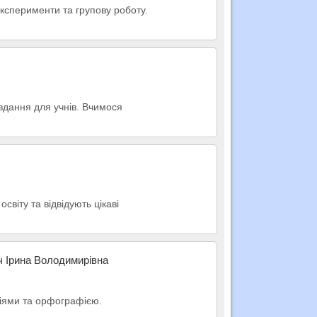
 експерименти та групову роботу.
авдання для учнів. Вчимося
світу та відвідують цікаві
ч Ірина Володимирівна
пціями та орфографією.