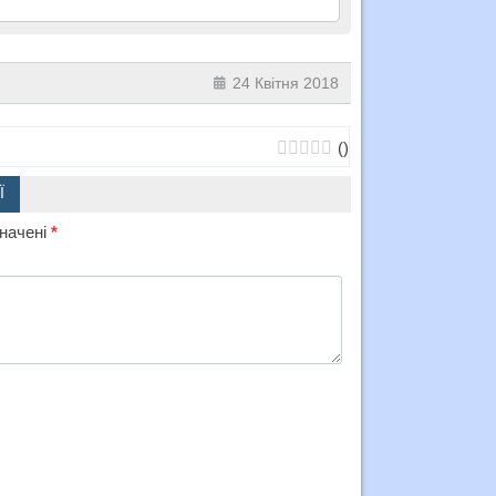
24 Квітня 2018
(
)
Ї
значені
*