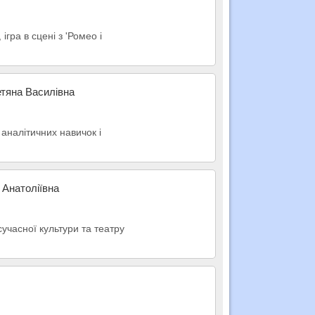
ігра в сцені з 'Ромео і
етяна Василівна
 аналітичних навичок і
 Анатоліївна
 сучасної культури та театру