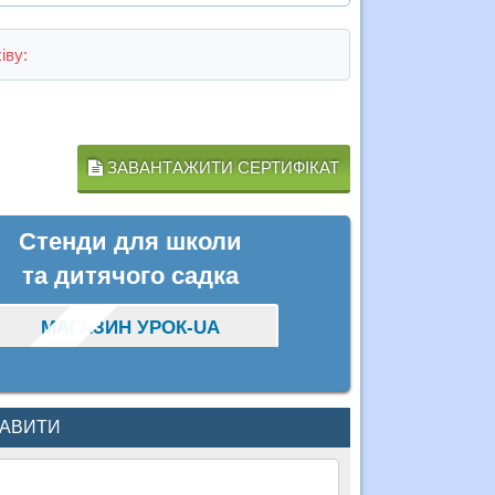
іву:
ЗАВАНТАЖИТИ СЕРТИФІКАТ
Стенди для школи
та дитячого садка
МАГАЗИН УРОК-UA
КАВИТИ