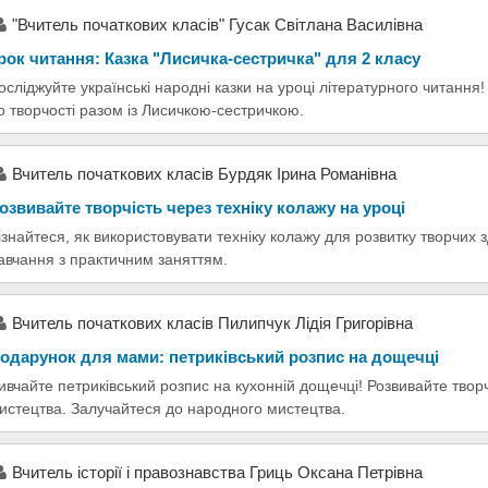
"Вчитель початкових класів" Гусак Світлана Василівна
рок читання: Казка "Лисичка-сестричка" для 2 класу
осліджуйте українські народні казки на уроці літературного читанн
о творчості разом із Лисичкою-сестричкою.
Вчитель початкових класів Бурдяк Ірина Романівна
озвивайте творчість через техніку колажу на уроці
ізнайтеся, як використовувати техніку колажу для розвитку творчих з
авчання з практичним заняттям.
Вчитель початкових класів Пилипчук Лідія Григорівна
одарунок для мами: петриківський розпис на дощечці
ивчайте петриківський розпис на кухонній дощечці! Розвивайте творч
истецтва. Залучайтеся до народного мистецтва.
Вчитель історії і правознавства Гриць Оксана Петрівна