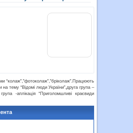
ями “колаж”,”фотоколаж”,”бріколаж”.Працюють
 на тему “Відомі люди України”,друга група –
група -аплікація “Приголомшливі краєвиди
мента