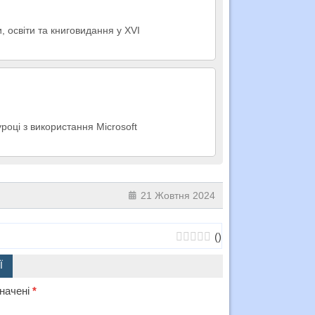
, освіти та книговидання у XVI
році з використання Microsoft
21 Жовтня 2024
(
)
Ї
значені
*