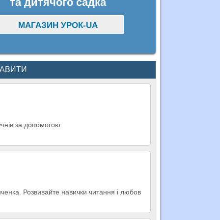
та дитячого садка
МАГАЗИН УРОК-UA
КАВИТИ
учнів за допомогою
ченка. Розвивайте навички читання і любов