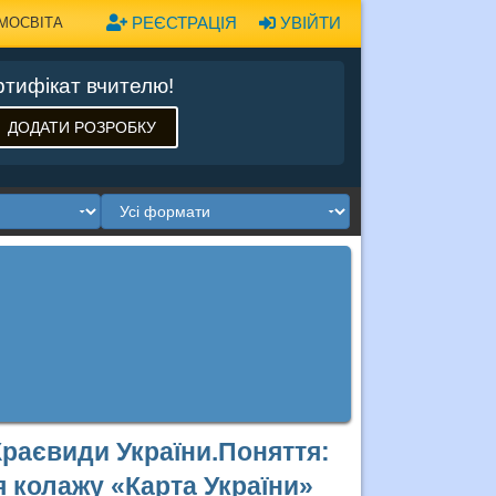
РЕЄСТРАЦІЯ
УВІЙТИ
МОСВІТА
тифікат вчителю!
ДОДАТИ РОЗРОБКУ
Краєвиди України.Поняття:
 колажу «Карта України»