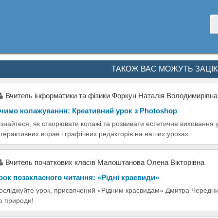
ТАКОЖ ВАС МОЖУТЬ ЗАЦІ
Вчитель інформатики та фізики Форкун Наталія Володимирівна
чимо колажування: Креативний урок з Photoshop
ізнайтеся, як створювати колажі та розвивати естетичне виховання 
нтерактивних вправ і графічних редакторів на наших уроках.
Вчитель початкових класів Малоштанова Олена Вікторівна
рок позакласного читання: «Рідні краєвиди»
осліджуйте урок, присвячений «Рідним краєвидам» Дмитра Чередни
о природи!