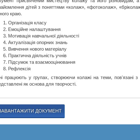
кумент присвячений мистецтву колажу та його різновидам, 
найомлення дітей з поняттями «колаж», «фотоколаж», «бріколаж
ного краю.
Організація класу
Емоційне налаштування
Мотивація навчальної діяльності
Актуалізація опорних знань
Вивчення нового матеріалу
Практична діяльність учнів
Підсумок та взаємооцінювання
Рефлексія
ні працюють у групах, створюючи колажі на теми, пов'язані з
едставлені як основа для творчості.
ЗАВАНТАЖИТИ ДОКУМЕНТ