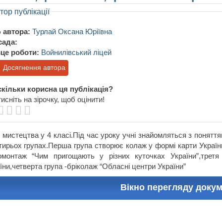
тор публікації
 автора:
Турлай Оксана Юріївна
сада:
це роботи:
Войнилівський ліцей
Досягнення автора
кільки корисна ця публікація?
исніть на зірочку, щоб оцінити!
 мистецтва у 4 класі.Під час уроку учні знайомляться з понятт
тирьох групах.Перша група створює колаж у формі карти України
монтаж “Чим пригощають у різних куточках України”,третя 
їни,четверта група -бріколаж “Обласні центри України”
Вікно перегляду доку