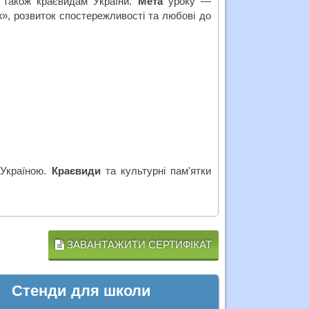
а також краєвидам України.
Мета
уроку —
», розвиток спостережливості та любові до
 Україною.
Краєвиди
та культурні пам'ятки
ЗАВАНТАЖИТИ СЕРТИФІКАТ
Стенди для школи