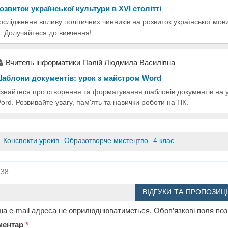
озвиток української культури в XVI столітті
ослідження впливу політичних чинників на розвиток української мови
т. Долучайтеся до вивчення!
Вчитель інформатики Палій Людмила Василівна
аблони документів: урок з майстром Word
ізнайтеся про створення та форматування шаблонів документів на у
ord. Розвивайте увагу, пам'ять та навички роботи на ПК.
Конспекти уроків
Образотворче мистецтво
4 клас
38
ВІДГУКИ ТА ПРОПОЗИЦІ
а e-mail адреса не оприлюднюватиметься.
Обов’язкові поля по
ментар
*