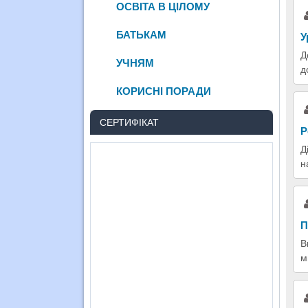
ОСВІТА В ЦІЛОМУ
БАТЬКАМ
У
Д
УЧНЯМ
д
КОРИСНІ ПОРАДИ
СЕРТИФІКАТ
Р
Д
н
П
В
м