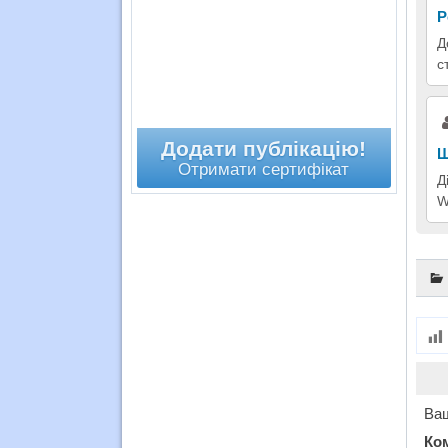
Р
Д
с
Додати публікацію!
Ш
Отримати сертифікат
Д
W
Ваш
Ко