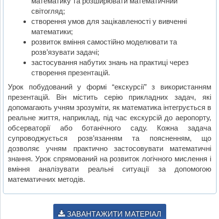
математику та розширювати математичний
світогляд;
створення умов для зацікавленості у вивченні
математики;
розвиток вміння самостійно моделювати та
розв’язувати задачі;
застосування набутих знань на практиці через
створення презентацій.
Урок побудований у формі “екскурсії” з використанням
презентацій. Він містить серію прикладних задач, які
допомагають учням зрозуміти, як математика інтегрується в
реальне життя, наприклад, під час екскурсій до аеропорту,
обсерваторії або ботанічного саду. Кожна задача
супроводжується розв’язанням та поясненням, що
дозволяє учням практично застосовувати математичні
знання. Урок спрямований на розвиток логічного мислення і
вміння аналізувати реальні ситуації за допомогою
математичних методів.
ЗАВАНТАЖИТИ МАТЕРІАЛ