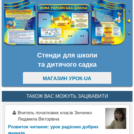
Стенди для школи
та дитячого садка
МАГАЗИН УРОК-UA
ТАКОЖ ВАС МОЖУТЬ ЗАЦІКАВИТИ
Вчитель початкових класів Зінченко
Людмила Вікторівна
Розвиток читання: урок радісних добрих
вчинків