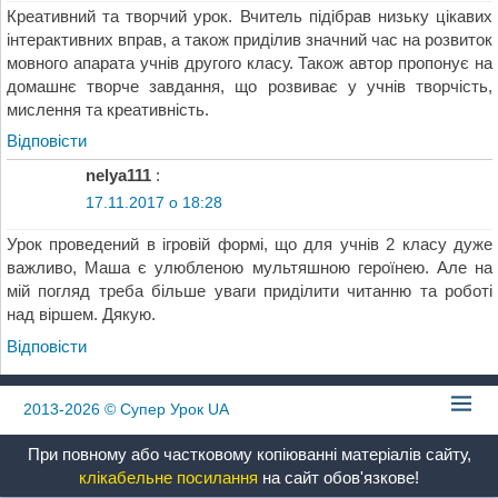
Креативний та творчий урок. Вчитель підібрав низьку цікавих
інтерактивних вправ, а також приділив значний час на розвиток
мовного апарата учнів другого класу. Також автор пропонує на
домашнє творче завдання, що розвиває у учнів творчість,
мислення та креативність.
Відповіcти
nelya111
:
17.11.2017 о 18:28
Урок проведений в ігровій формі, що для учнів 2 класу дуже
важливо, Маша є улюбленою мультяшною героїнею. Але на
мій погляд треба більше уваги приділити читанню та роботі
над віршем. Дякую.
Відповіcти
2013-2026
© Супер Урок UA
При повному або частковому копіюванні матеріалів сайту,
клікабельне посилання
на сайт обов'язкове!