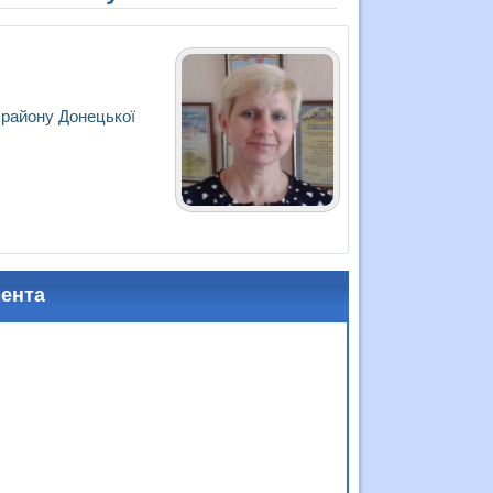
 району Донецької
мента