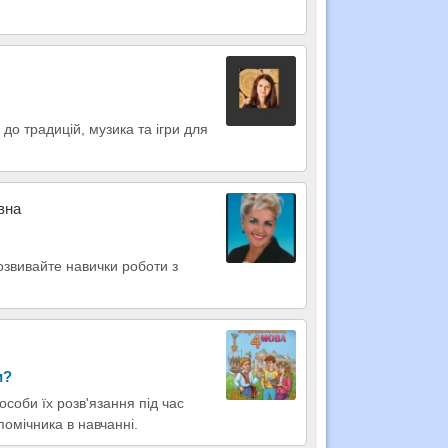
до традицій, музика та ігри для
вна
озвивайте навички роботи з
и?
особи їх розв'язання під час
омічника в навчанні.