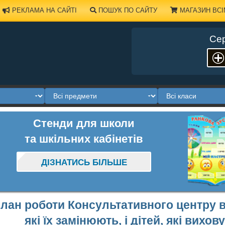
РЕКЛАМА НА САЙТІ
ПОШУК ПО САЙТУ
МАГАЗИН ВСІ
Сер
Стенди для школи
та шкільних кабінетів
ДІЗНАТИСЬ БІЛЬШЕ
лан роботи Консультативного центру в 
які їх замінюють, і дітей, які вихо