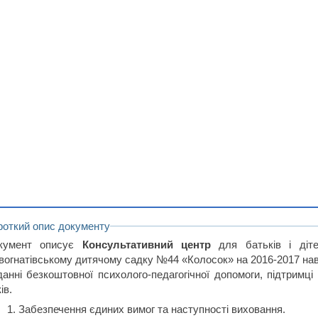
роткий опис документу
кумент описує
Консультативний центр
для батьків і діте
вогнатівському дитячому садку №44 «Колосок» на 2016-2017 навч
данні безкоштовної психолого-педагогічної допомоги, підтримці 
ів.
Забезпечення єдиних вимог та наступності виховання.