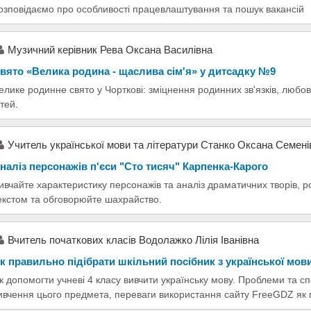
озповідаємо про особливості працевлаштування та пошук вакансій
Музичний керівник Рева Оксана Василівна
вято «Велика родина - щаслива сім'я» у дитсадку №9
елике родинне свято у Чорткові: зміцнення родинних зв'язків, любов 
ітей.
Учитель української мови та літератури Станко Оксана Семені
наліз персонажів п'єси "Сто тисяч" Карпенка-Карого
ивчайте характеристику персонажів та аналіз драматичних творів, р
екстом та обговорюйте шахрайство.
Вчитель початкових класів Водолажко Лілія Іванівна
к правильно підібрати шкільний посібник з української мов
к допомогти учневі 4 класу вивчити українську мову. Проблеми та сп
ивчення цього предмета, переваги використання сайту FreeGDZ як п