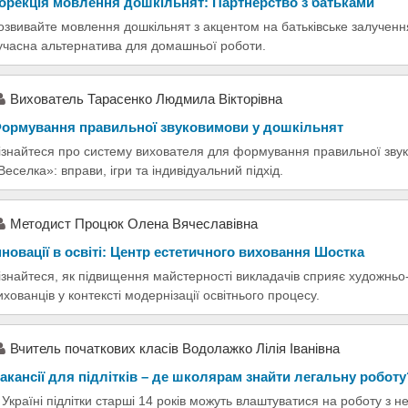
орекція мовлення дошкільнят: Партнерство з батьками
озвивайте мовлення дошкільнят з акцентом на батьківське залученн
учасна альтернатива для домашньої роботи.
Вихователь Тарасенко Людмила Вікторівна
ормування правильної звуковимови у дошкільнят
ізнайтеся про систему вихователя для формування правильної звук
Веселка»: вправи, ігри та індивідуальний підхід.
Методист Процюк Олена Вячеславівна
нновації в освіті: Центр естетичного виховання Шостка
ізнайтеся, як підвищення майстерності викладачів сприяє художньо
ихованців у контексті модернізації освітнього процесу.
Вчитель початкових класів Водолажко Лілія Іванівна
акансії для підлітків – де школярам знайти легальну роботу
 Україні підлітки старші 14 років можуть влаштуватися на роботу з