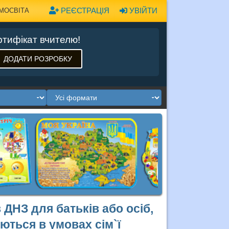
РЕЄСТРАЦІЯ
УВІЙТИ
МОСВІТА
тифікат вчителю!
ДОДАТИ РОЗРОБКУ
ДНЗ для батьків або осіб,
вуються в умовах сім`ї