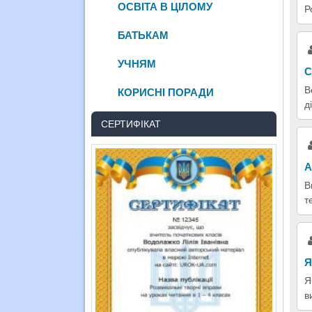
ОСВІТА В ЦІЛОМУ
Р
БАТЬКАМ
УЧНЯМ
С
В
КОРИСНІ ПОРАДИ
д
СЕРТИФІКАТ
А
В
т
Я
Я
в