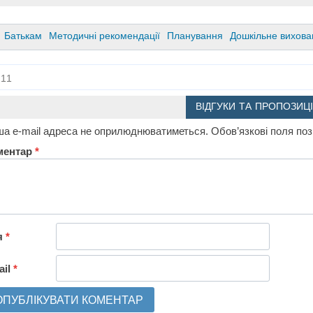
Батькам
Методичні рекомендації
Планування
Дошкільне вихова
11
ВІДГУКИ ТА ПРОПОЗИЦІ
а e-mail адреса не оприлюднюватиметься.
Обов’язкові поля по
ментар
*
я
*
ail
*