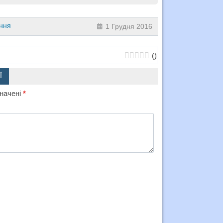
ння
1 Грудня 2016
(
)
Ї
значені
*