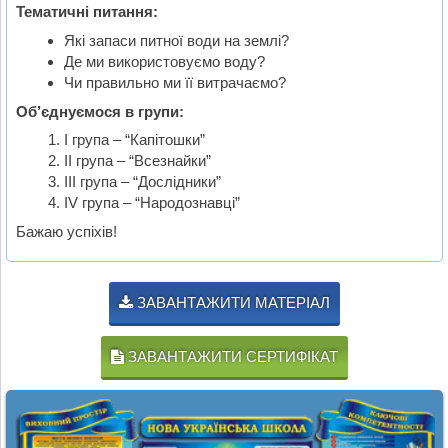
Тематичні питання:
Які запаси питної води на землі?
Де ми використовуємо воду?
Чи правильно ми її витрачаємо?
Об’єднуємося в групи:
I група – “Капітошки”
II група – “Всезнайки”
III група – “Дослідники”
IV група – “Народознавці”
Бажаю успіхів!
ЗАВАНТАЖИТИ МАТЕРІАЛ
ЗАВАНТАЖИТИ СЕРТИФІКАТ