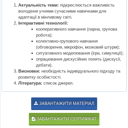
Актуальність теми:
підкреслюється важливість
володіння учнями сучасними навичками для
адаптації в мінливому світі.
Інтерактивні технології:
кооперативного навчання (парна, групова
робота);
колективно-групового навчання
(обговорення, мікрофон, мозковий штурм);
ситуативного моделювання (ігри, симуляції);
опрацювання дискусійних понять (дискусії,
дебати).
Висновки:
необхідність індивідуального підходу та
розвитку особистості.
Література:
список джерел.
ЗАВАНТАЖИТИ МАТЕРІАЛ
ЗАВАНТАЖИТИ СЕРТИФІКАТ