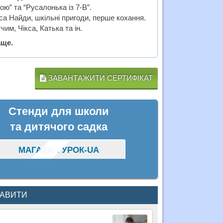
ою” та “Русалонька із 7-В”.
са Найди, шкільні пригоди, перше кохання.
им, Чікса, Катька та ін.
аще.
ЗАВАНТАЖИТИ СЕРТИФІКАТ
Стенди для школи
та дитячого садка
МАГАЗИН УРОК-UA
КАВИТИ