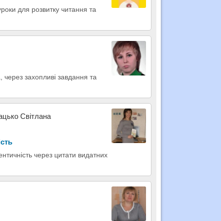
роки для розвитку читання та
, через захопливі завдання та
Мацько Світлана
ість
дентичність через цитати видатних