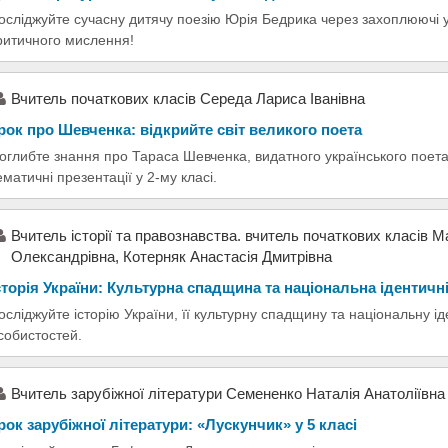
осліджуйте сучасну дитячу поезію Юрія Бедрика через захоплюючі у
ритичного мислення!
Вчитель початкових класів Середа Лариса Іванівна
рок про Шевченка: відкрийте світ великого поета
оглибте знання про Тараса Шевченка, видатного українського поета
ематичні презентації у 2-му класі.
Вчитель історії та правознавства. вчитель початкових класів 
Олександрівна, Котерняк Анастасія Дмитрівна
сторія України: Культурна спадщина та національна ідентичн
осліджуйте історію України, її культурну спадщину та національну і
собистостей.
Вчитель зарубіжної літератури Семененко Наталія Анатоліївна
рок зарубіжної літератури: «Лускунчик» у 5 класі