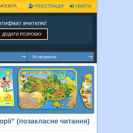
РЕЄСТРАЦІЯ
УВІЙТИ
МОСВІТА
тифікат вчителю!
ДОДАТИ РОЗРОБКУ
орії” (позакласне читання)