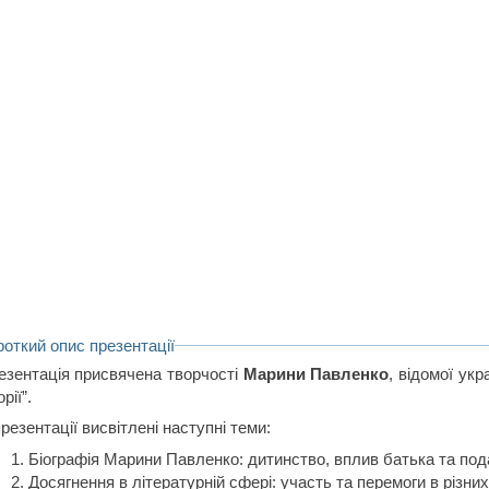
роткий опис презентації
езентація присвячена творчості
Марини Павленко
, відомої укр
орії”.
резентації висвітлені наступні теми:
Біографія Марини Павленко: дитинство, вплив батька та по
Досягнення в літературній сфері: участь та перемоги в різни