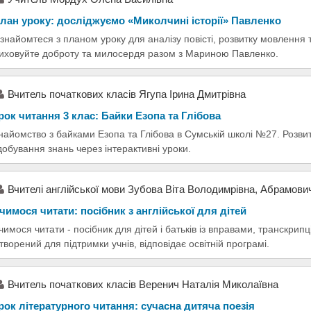
лан уроку: досліджуємо «Миколчині історії» Павленко
знайомтеся з планом уроку для аналізу повісті, розвитку мовлення 
иховуйте доброту та милосердя разом з Мариною Павленко.
Вчитель початкових класів Ягупа Ірина Дмитрівна
рок читання 3 клас: Байки Езопа та Глібова
найомство з байками Езопа та Глібова в Сумській школі №27. Розвит
добування знань через інтерактивні уроки.
Вчителі англійської мови Зубова Віта Володимрівна, Абрамови
чимося читати: посібник з англійської для дітей
чимося читати - посібник для дітей і батьків із вправами, транскри
творений для підтримки учнів, відповідає освітній програмі.
Вчитель початкових класів Веренич Наталія Миколаївна
рок літературного читання: сучасна дитяча поезія