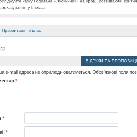
осліджуйте казку Гофмана «Лускунчик» на уроці, розвиваючи крити
ереказування у 5 класі.
Презентації
6 клас
50
ВІДГУКИ ТА ПРОПОЗИЦІ
а e-mail адреса не оприлюднюватиметься.
Обов’язкові поля по
ментар
*
я
*
ail
*