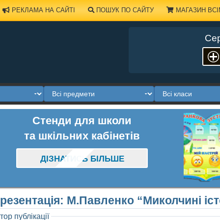
РЕКЛАМА НА САЙТІ
ПОШУК ПО САЙТУ
МАГАЗИН ВСІ
Сер
Стенди для школи
та шкільних кабінетів
ДІЗНАТИСЬ БІЛЬШЕ
резентація: М.Павленко “Миколчині іст
тор публікації