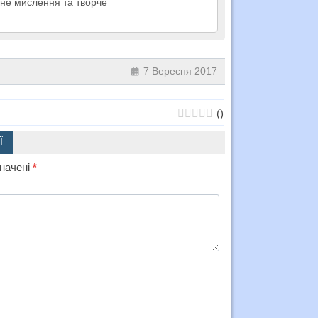
чне мислення та творче
7 Вересня 2017
(
)
Ї
значені
*