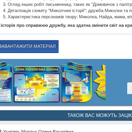
Огляд інших робіт письменниці, таких як “Домовичок з палітр
Деталізація сюжету “Миколчині історії”: дружба Миколки та п
Характеристика персонажів твору: Миколка, Найда, мама, вітч
 історія про справжню дружбу, яка здатна змінити світ на кр
ЗАВАНТАЖИТИ МАТЕРІАЛ
ТАКОЖ ВАС МОЖУТЬ ЗАЦІ
Учитель Мордух Олена Василівна