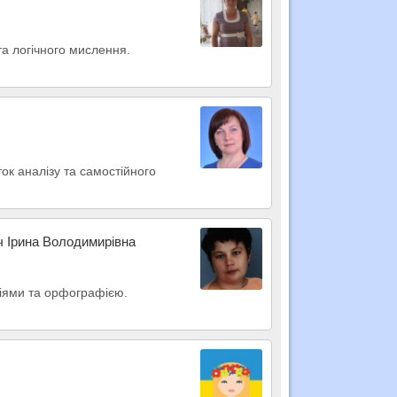
та логічного мислення.
ок аналізу та самостійного
ч Ірина Володимирівна
пціями та орфографією.