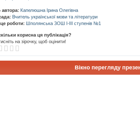
 автора:
Капелюшна Ірина Олегівна
сада:
Вчитель української мови та літератури
це роботи:
Шполянська ЗОШ І-ІІІ ступенів №1
кільки корисна ця публікація?
исніть на зірочку, щоб оцінити!
Вікно перегляду презен