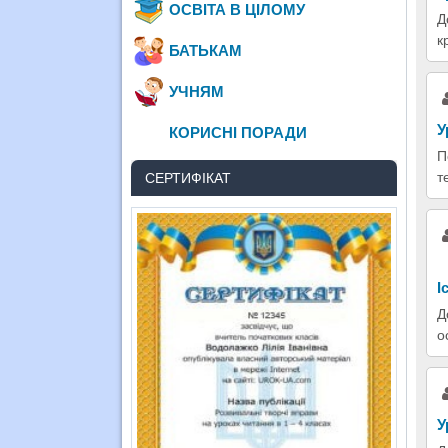
ОСВІТА В ЦІЛОМУ
Д
к
БАТЬКАМ
УЧНЯМ
У
КОРИСНІ ПОРАДИ
П
т
СЕРТИФІКАТ
І
Д
о
У