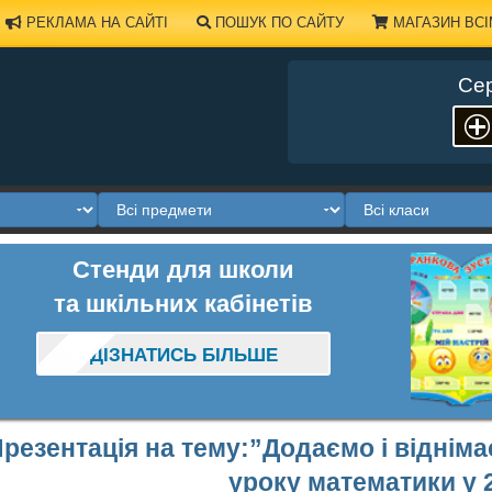
РЕКЛАМА НА САЙТІ
ПОШУК ПО САЙТУ
МАГАЗИН ВСІ
Сер
Стенди для школи
та шкільних кабінетів
ДІЗНАТИСЬ БІЛЬШЕ
резентація на тему:”Додаємо і віднім
уроку математики у 2