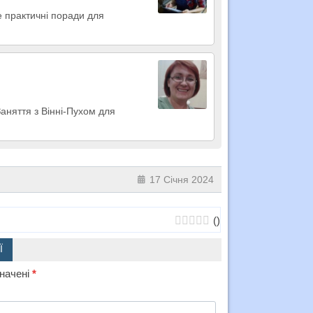
е практичні поради для
Заняття з Вінні-Пухом для
17 Січня 2024
(
)
Ї
значені
*