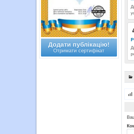
Д
у
Р
Додати публікацію!
Д
Отримати сертифікат
р
Ваш
Ко