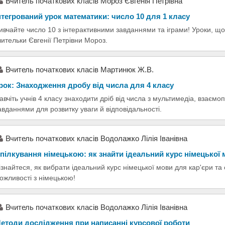
Вчитель початкових класів Мороз Євгенія Петрівна
нтегрований урок математики: число 10 для 1 класу
ивчайте число 10 з інтерактивними завданнями та іграми! Уроки, що
чительки Євгенії Петрівни Мороз.
Вчитель початкових класів Мартинюк Ж.В.
рок: Знаходження дробу від числа для 4 класу
авчіть учнів 4 класу знаходити дріб від числа з мультимедіа, взаєм
авданнями для розвитку уваги й відповідальності.
Вчитель початкових класів Водолажко Лілія Іванівна
пілкування німецькою: як знайти ідеальний курс німецької
ізнайтеся, як вибрати ідеальний курс німецької мови для кар'єри та
ожливості з німецькою!
Вчитель початкових класів Водолажко Лілія Іванівна
етоди дослідження при написанні курсової роботи