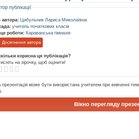
тор публікації
 автора:
Цибульник Лариса Миколаївна
сада:
учитель початкових класів
це роботи:
Караванська гімназія
Досягнення автора
кільки корисна ця публікація?
исніть на зірочку, щоб оцінити!
 презентація може бути використана учителем при вивченні теми
і.
Вікно перегляду презен