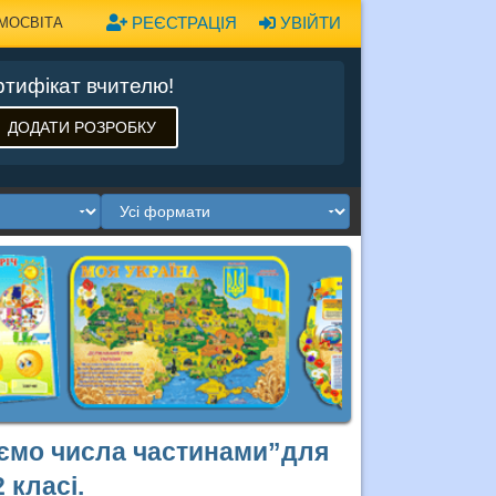
РЕЄСТРАЦІЯ
УВІЙТИ
МОСВІТА
тифікат вчителю!
ДОДАТИ РОЗРОБКУ
аємо числа частинами”для
 класі.