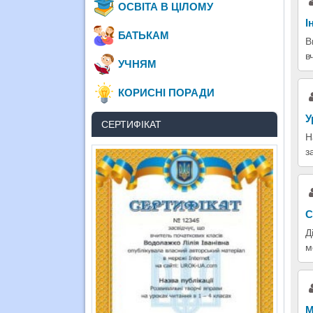
ОСВІТА В ЦІЛОМУ
І
БАТЬКАМ
В
в
УЧНЯМ
КОРИСНІ ПОРАДИ
У
СЕРТИФІКАТ
Н
з
С
Д
м
М