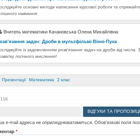
осліджуйте основні методи написання курсової роботи та отримайт
спішного навчання.
Вчитель математики Качановська Олена Михайлівна
озв'язання задач: Дроби в мультфільмі Вінні-Пуха
осліджуйте із задоволенням розв'язання задач на дроби від числа. 
озвитку логічного мислення!
Презентації
Математика
2 клас
116
ВІДГУКИ ТА ПРОПОЗИЦІ
а e-mail адреса не оприлюднюватиметься.
Обов’язкові поля по
ментар
*