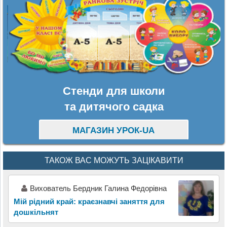
Стенди для школи
та дитячого садка
МАГАЗИН УРОК-UA
ТАКОЖ ВАС МОЖУТЬ ЗАЦІКАВИТИ
Вихователь Бердник Галина Федорівна
Мій рідний край: краєзнавчі заняття для
дошкільнят