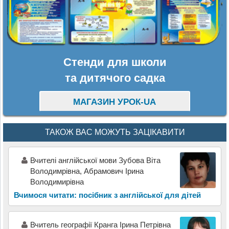
Стенди для школи
та дитячого садка
МАГАЗИН УРОК-UA
ТАКОЖ ВАС МОЖУТЬ ЗАЦІКАВИТИ
Вчителі англійської мови Зубова Віта
Володимрівна, Абрамович Ірина
Володимирівна
Вчимося читати: посібник з англійської для дітей
Вчитель географії Кранга Ірина Петрівна