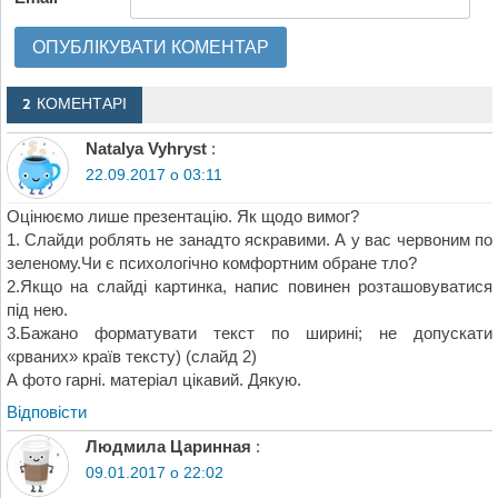
2 КОМЕНТАРІ
Natalya Vyhryst
:
22.09.2017 о 03:11
Оцінюємо лише презентацію. Як щодо вимог?
1. Слайди роблять не занадто яскравими. А у вас червоним по
зеленому.Чи є психологічно комфортним обране тло?
2.Якщо на слайді картинка, напис повинен розташовуватися
під нею.
3.Бажано форматувати текст по ширині; не допускати
«рваних» країв тексту) (слайд 2)
А фото гарні. матеріал цікавий. Дякую.
Відповіcти
Людмила Царинная
:
09.01.2017 о 22:02