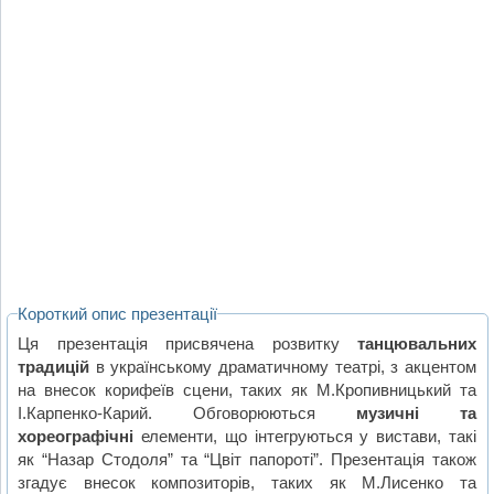
Короткий опис презентації
Ця презентація присвячена розвитку
танцювальних
традицій
в українському драматичному театрі, з акцентом
на внесок корифеїв сцени, таких як М.Кропивницький та
І.Карпенко-Карий. Обговорюються
музичні та
хореографічні
елементи, що інтегруються у вистави, такі
як “Назар Стодоля” та “Цвіт папороті”. Презентація також
згадує внесок композиторів, таких як М.Лисенко та