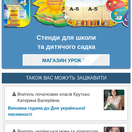
Стенди для школи
та дитячого садка
МАГАЗИН УРОК-UA
ТАКОЖ ВАС МОЖУТЬ ЗАЦІКАВИТИ
Вчитeль початкових класів Крутько
Катeрина Валeріївна
Виховна година до Дня української
писемності
Вчитель української мови та літератури