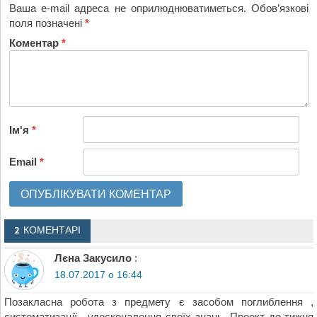
Ваша e-mail адреса не оприлюднюватиметься.
Обов’язкові
поля позначені
*
Коментар
*
Ім'я
*
Email
*
2 КОМЕНТАРІ
Лєна Закусило
:
18.07.2017 о 16:44
Позакласна робота з предмету є засобом поглиблення ,
систематизації , удосконалення своїх знань. Проект до тижня