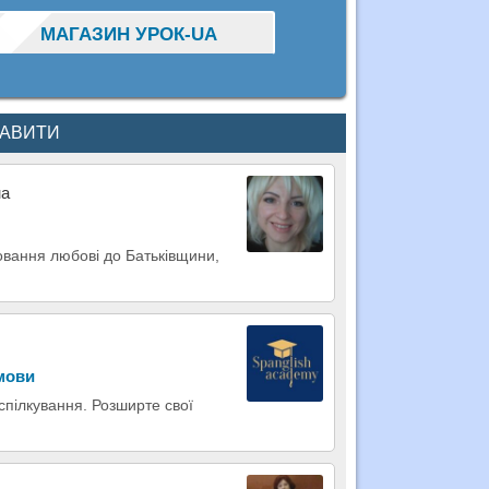
МАГАЗИН УРОК-UA
КАВИТИ
на
ховання любові до Батьківщини,
 мови
 спілкування. Розширте свої