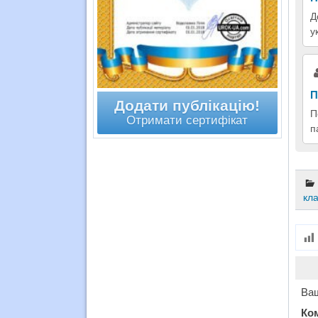
Д
у
П
Додати публікацію!
П
Отримати сертифікат
п
кл
Ваш
Ко