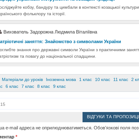
осліджуйте кобзу, бандуру та цимбали в контексті козацької культури 
країнського фольклору та історії.
Вихователь Задорожна Людмила Віталіївна
атріотичні заняття: Знайомство з символами України
оглибте знання про державні символи України з практичними занятт
атріотизм та повагу до національної спадщини.
Матеріали до уроків
Іноземна мова
1 клас
10 клас
11 клас
2 к
ас
6 клас
7 клас
8 клас
9 клас
15
ВІДГУКИ ТА ПРОПОЗИЦІ
а e-mail адреса не оприлюднюватиметься.
Обов’язкові поля по
ментар
*