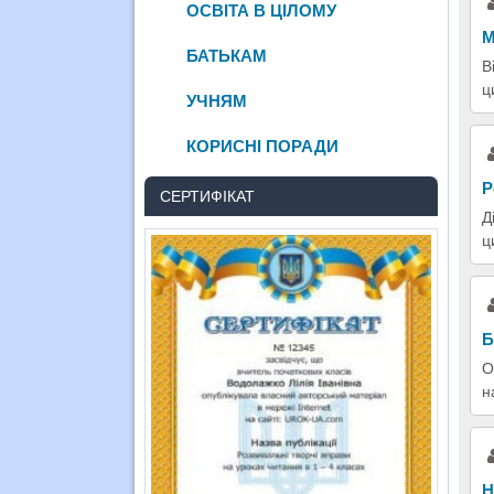
ОСВІТА В ЦІЛОМУ
М
БАТЬКАМ
В
ц
УЧНЯМ
КОРИСНІ ПОРАДИ
Р
СЕРТИФІКАТ
Д
ц
Б
О
н
Н