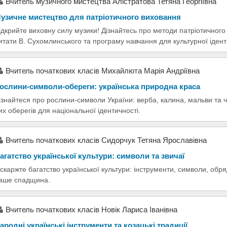
Вчитель музичного мистецтва Алістратова Тетяна Георгіївна
узичне мистецтво для патріотичного виховання
ідкрийте виховну силу музики! Дізнайтесь про методи патріотичного 
итати В. Сухомлинського та програму навчання для культурної ідент
Вчитель початкових класів Михайлюта Марія Андріївна
ослини-символи-обереги: українська природна краса
ізнайтеся про рослини-символи України: верба, калина, мальви та 
их оберегів для національної ідентичності.
Вчитель початкових класів Сидорчук Тетяна Ярославівна
агатство української культури: символи та звичаї
скаржте багатство української культури: інструменти, символи, обря
аше спадщина.
Вчитель початкових класів Новік Лариса Іванівна
ародні українські інструменти та козацькі традиції