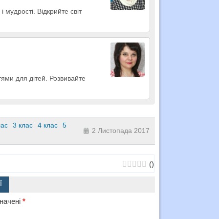
і мудрості. Відкрийте світ
ями для дітей. Розвивайте
лас
3 клас
4 клас
5
2 Листопада 2017
(
)
Ї
значені
*