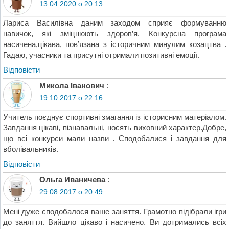
13.04.2020 о 20:13
Лариса Василівна даним заходом сприяє формуванню
навичок, які зміцнюють здоров’я. Конкурсна програма
насичена,цікава, пов’язана з історичним минулим козацтва .
Гадаю, учасники та присутні отримали позитивні емоції.
Відповіcти
Микола Іванович
:
19.10.2017 о 22:16
Учитель поєднує спортивні змагання із історисним матеріалом.
Завдання цікаві, пізнавальні, носять виховний характер.Добре,
що всі конкурси мали назви . Сподобалися і завдання для
вболівальників.
Відповіcти
Ольга Иваничева
:
29.08.2017 о 20:49
Мені дуже сподобалося ваше заняття. Грамотно підібрали ігри
до заняття. Вийшло цікаво і насичено. Ви дотримались всіх