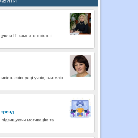
КАВИТИ
щуючи ІТ-компетентність і
вість співпраці учнів, вчителів
 тренд
, підвищуючи мотивацію та