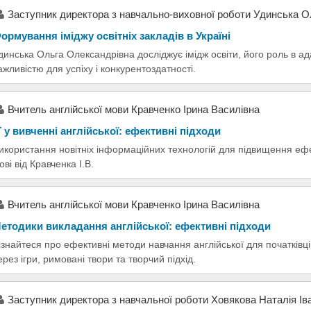
Заступник директора з навчально-виховної роботи Удинська 
ормування іміджу освітніх закладів в Україні
динська Ольга Олександрівна досліджує імідж освіти, його роль в ада
ажливістю для успіху і конкурентоздатності.
Вчитель англійської мови Кравченко Ірина Василівна
Т у вивченні англійської: ефективні підходи
икористання новітніх інформаційних технологій для підвищення ефе
ові від Кравченка І.В.
Вчитель англійської мови Кравченко Ірина Василівна
етодики викладання англійської: ефективні підходи
ізнайтеся про ефективні методи навчання англійської для початківц
ерез ігри, римовані твори та творчий підхід.
Заступник директора з навчальної роботи Ховякова Наталія Ів