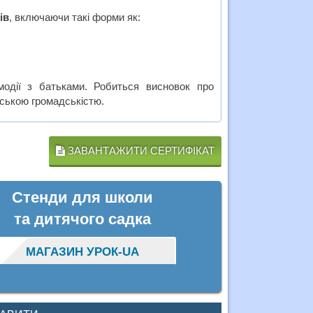
ів
, включаючи такі форми як:
модії з батьками. Робиться висновок про
івською громадськістю.
ЗАВАНТАЖИТИ СЕРТИФІКАТ
Стенди для школи
та дитячого садка
МАГАЗИН УРОК-UA