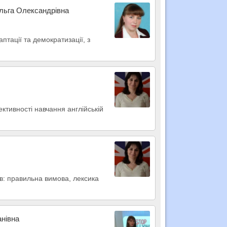
Ольга Олександрівна
птації та демократизації, з
ктивності навчання англійській
ів: правильна вимова, лексика
анівна