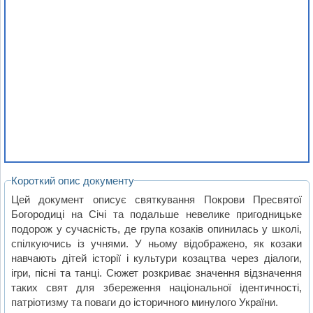
Короткий опис документу
Цей документ описує святкування Покрови Пресвятої
Богородиці на Січі та подальше невелике пригодницьке
подорож у сучасність, де група козаків опинилась у школі,
спілкуючись із учнями. У ньому відображено, як козаки
навчають дітей історії і культури козацтва через діалоги,
ігри, пісні та танці. Сюжет розкриває значення відзначення
таких свят для збереження національної ідентичності,
патріотизму та поваги до історичного минулого України.