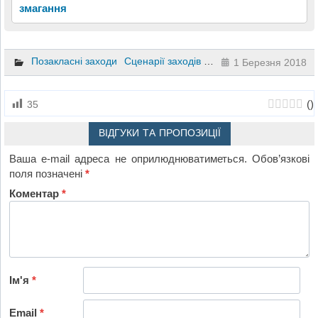
змагання
Позакласні заходи
Сценарії заходів та свят
1 клас
2 клас
1 Березня 2018
(
)
35
ВІДГУКИ ТА ПРОПОЗИЦІЇ
Ваша e-mail адреса не оприлюднюватиметься.
Обов’язкові
поля позначені
*
Коментар
*
Ім'я
*
Email
*