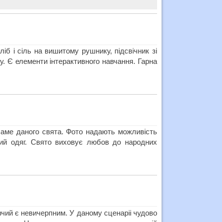
іб і сіль на вишитому рушнику, підсвічник зі
. Є елементи інтерактивного навчання. Гарна
 саме даного свята. Фото надають можливість
вий одяг. Свято виховує любов до народних
вчий є невичерпним. У даному сценаріі чудово