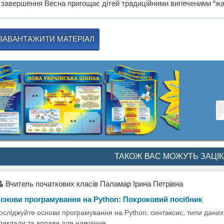
 завершення Весна пригощає дітей традиційними випеченими “жа
ЗАВАНТАЖИТИ МАТЕРІАЛ
ТАКОЖ ВАС МОЖУТЬ ЗАЦІ
Вчитель початкових класів Паламар Ірина Петрівна
снови програмування на Python: Покроковий посібник
осліджуйте основи програмування на Python: синтаксис, типи даних
риклади та вправи для навчання.