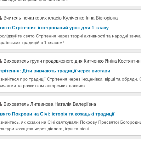
Вчитель початкових класів Куліченко Інна Вікторівна
вято Стрітення: інтегрований урок для 1 класу
осліджуйте свято Стрітення через творчі активності та народні звич
країнських традицій з 1 класом!
Вихователь групи продовженого дня Китченко Яніна Костянтин
трітення: Діти вивчають традиції через вистави
ізнайтеся про традиції Стрітення через інсценівки, вірші та обряди
вичаями та розвитком акторських навичок.
Вихователь Литвинова Наталія Валеріївна
вято Покрови на Січі: історія та козацькі традиції
ізнайтесь, як козаки на Січі святкували Покрову Пресвятої Богородиці
ультури козацтва через діалоги, ігри та пісні.