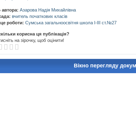
 автора:
Азарова Надія Михайлівна
сада:
вчитель початкових класів
це роботи:
Сумська загальноосвітня школа І-ІІІ ст.№27
кільки корисна ця публікація?
исніть на зірочку, щоб оцінити!
Вікно перегляду доку