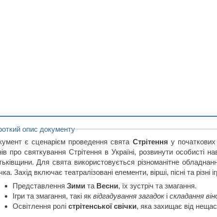
роткий опис документу
кумент є сценарієм проведення свята
Стрітення
у початкових
нів про святкування Стрітення в Україні, розвинути особисті н
тьківщини. Для свята використовується різноманітне обладнання
чка. Захід включає театралізовані елементи, вірші, пісні та різні іг
Представлення
Зими
та
Весни
, їх зустріч та змагання.
Ігри та змагання, такі як
відгадування загадок
і
складання він
Освітлення ролі
стрітенської свічки
, яка захищає від нещас