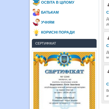
ОСВІТА В ЦІЛОМУ
БАТЬКАМ
С
Д
УЧНЯМ
д
КОРИСНІ ПОРАДИ
СЕРТИФІКАТ
С
Д
м
С
В
а