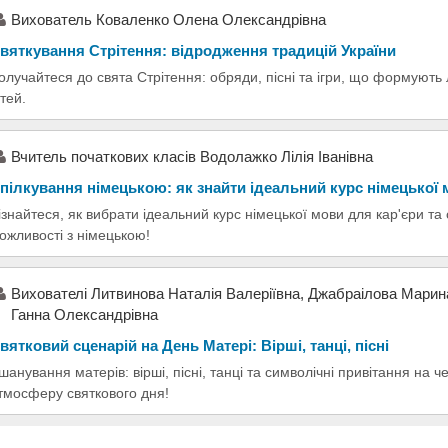
Вихователь Коваленко Олена Олександрівна
вяткування Стрітення: відродження традицій України
олучайтеся до свята Стрітення: обряди, пісні та ігри, що формують 
ітей.
Вчитель початкових класів Водолажко Лілія Іванівна
пілкування німецькою: як знайти ідеальний курс німецької
ізнайтеся, як вибрати ідеальний курс німецької мови для кар'єри та
ожливості з німецькою!
Вихователі Литвинова Наталія Валеріївна, Джабраілова Марин
Ганна Олександрівна
вятковий сценарій на День Матері: Вірші, танці, пісні
шанування матерів: вірші, пісні, танці та символічні привітання на
тмосферу святкового дня!