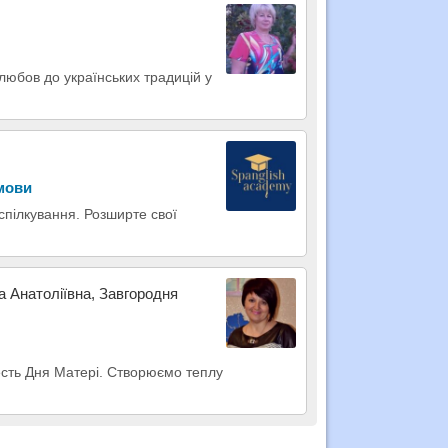
любов до українських традицій у
 мови
 спілкування. Розширте свої
а Анатоліївна, Завгородня
 честь Дня Матері. Створюємо теплу