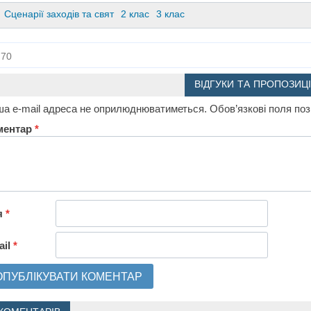
Сценарії заходів та свят
2 клас
3 клас
70
ВІДГУКИ ТА ПРОПОЗИЦІ
а e-mail адреса не оприлюднюватиметься.
Обов’язкові поля по
ментар
*
я
*
ail
*