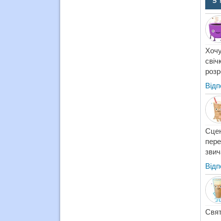
5 
Хочу
свіч
розр
Відп
Сцен
пере
звич
Відп
Свят