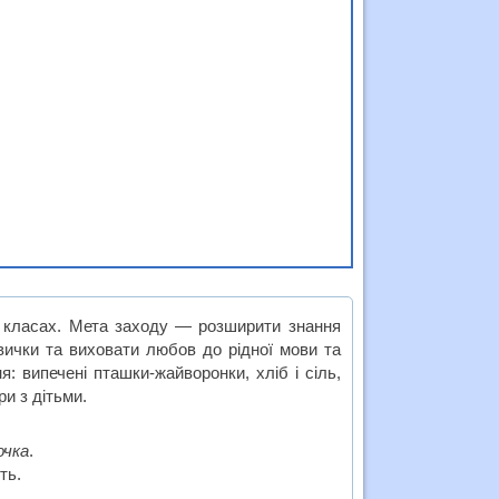
 класах. Мета заходу — розширити знання
авички та виховати любов до рідної мови та
: випечені пташки-жайворонки, хліб і сіль,
ри з дітьми.
очка
.
ть.