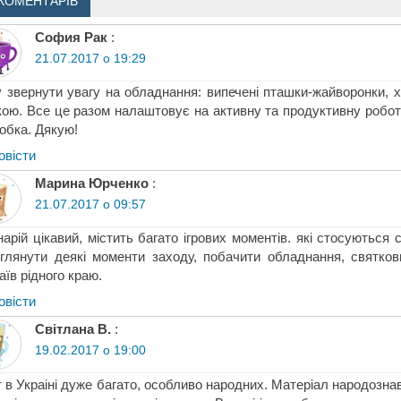
КОМЕНТАРІВ
София Рак
:
21.07.2017 о 19:29
 звернути увагу на обладнання: випечені пташки-жайворонки, хл
кою. Все це разом налаштовує на активну та продуктивну роботу
обка. Дякую!
овіcти
Марина Юрченко
:
21.07.2017 о 09:57
арій цікавий, містить багато ігрових моментів. які стосуються
глянути деякі моменти заходу, побачити обладнання, святко
аїв рідного краю.
овіcти
Світлана В.
:
19.02.2017 о 19:00
 в Украіні дуже багато, особливо народних. Матеріал народозна