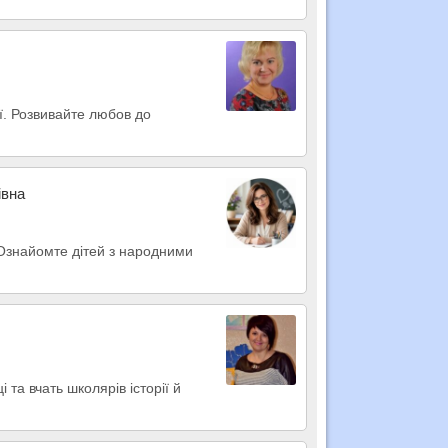
аї. Розвивайте любов до
івна
. Ознайомте дітей з народними
 та вчать школярів історії й