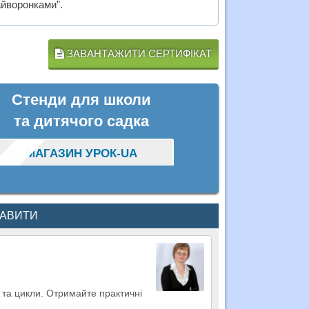
йворонками”.
ЗАВАНТАЖИТИ СЕРТИФІКАТ
Стенди для школи
та дитячого садка
МАГАЗИН УРОК-UA
КАВИТИ
 та цикли. Отримайте практичні