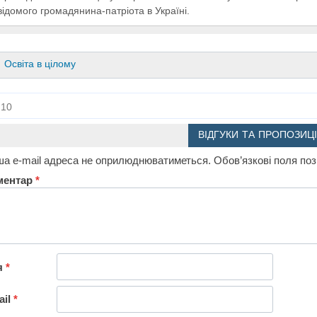
відомого громадянина-патріота в Україні.
Освіта в цілому
10
ВІДГУКИ ТА ПРОПОЗИЦІ
а e-mail адреса не оприлюднюватиметься.
Обов’язкові поля по
ментар
*
я
*
ail
*