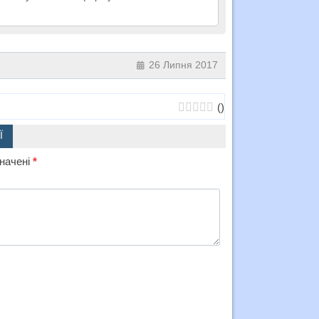
26 Липня 2017
(
)
Ї
значені
*