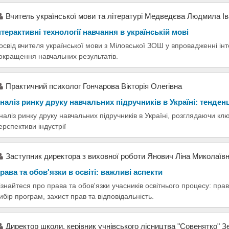
Вчитель української мови та літературі Медведєва Людмила Ів
нтерактивні технології навчання в українській мові
освід вчителя української мови з Міловської ЗОШ у впровадженні ін
окращення навчальних результатів.
Практичний психолог Гончарова Вікторія Олегівна
наліз ринку друку навчальних підручників в Україні: тенденц
наліз ринку друку навчальних підручників в Україні, розглядаючи клю
ерспективи індустрії
Заступник директора з виховної роботи Янович Ліна Миколаїв
рава та обов'язки в освіті: важливі аспекти
ізнайтеся про права та обов'язки учасників освітнього процесу: права 
ибір програм, захист прав та відповідальність.
Директор школи, керівник учнівського лісництва "Совенятко" З