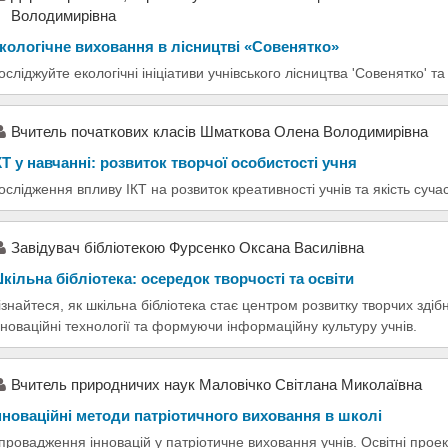
Володимирівна
кологічне виховання в лісництві «Совенятко»
осліджуйте екологічні ініціативи учнівського лісництва 'Совенятко' та 
Вчитель початкових класів Шматкова Олена Володимирівна
КТ у навчанні: розвиток творчої особистості учня
ослідження впливу ІКТ на розвиток креативності учнів та якість суча
Завідувач бібліотекою Фурсенко Оксана Василівна
кільна бібліотека: осередок творчості та освіти
ізнайтеся, як шкільна бібліотека стає центром розвитку творчих зді
нноваційні технології та формуючи інформаційну культуру учнів.
Вчитель природничих наук Маловічко Світлана Миколаївна
нноваційні методи патріотичного виховання в школі
провадження інновацій у патріотичне виховання учнів. Освітні проек