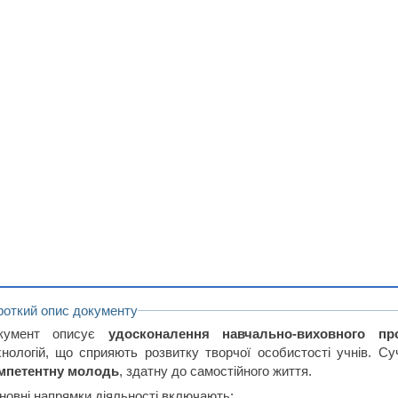
роткий опис документу
кумент описує
удосконалення навчально-виховного пр
хнологій, що сприяють розвитку творчої особистості учнів. С
мпетентну молодь
, здатну до самостійного життя.
новні напрямки діяльності включають: