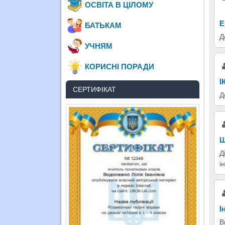
ОСВІТА В ЦІЛОМУ
Е
БАТЬКАМ
Д
УЧНЯМ
КОРИСНІ ПОРАДИ
І
СЕРТИФІКАТ
Д
Ш
Д
і
І
В