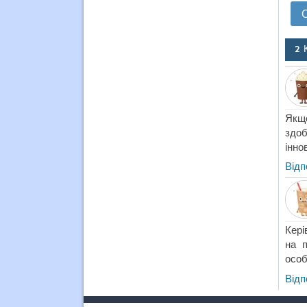
2 
Якщо
здоб
інно
Відп
Кері
на п
особ
Відп