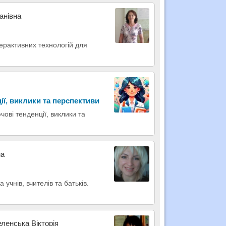
анівна
терактивних технологій для
ії, виклики та перспективи
чові тенденції, виклики та
на
учнів, вчителів та батьків.
еленська Вікторія