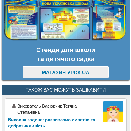
Стенди для школи
та дитячого садка
МАГАЗИН УРОК-UA
ТАКОЖ ВАС МОЖУТЬ ЗАЦІКАВИТИ
Вихователь Васюрчик Тетяна
Степанівна
Виховна година: розвиваємо емпатію та
доброзичливість