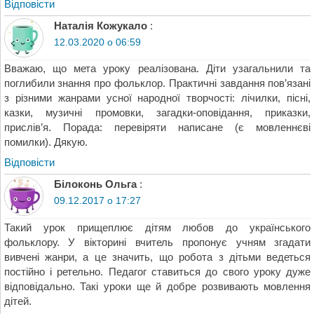
Відповіcти
Наталія Кожукало
:
12.03.2020 о 06:59
Вважаю, що мета уроку реалізована. Діти узагальнили та
поглибили знання про фольклор. Практичні завдання пов’язані
з різними жанрами усної народної творчості: лічилки, пісні,
казки, музичні промовки, загадки-оповідання, приказки,
прислів’я. Порада: перевіряти написане (є мовленнєві
помилки). Дякую.
Відповіcти
Білоконь Ольга
:
09.12.2017 о 17:27
Такий урок прищеплює дітям любов до українського
фольклору. У вікторині вчитель пропонує учням згадати
вивчені жанри, а це значить, що робота з дітьми ведеться
постійно і ретельно. Педагог ставиться до свого уроку дуже
відповідально. Такі уроки ще й добре розвивають мовлення
дітей.