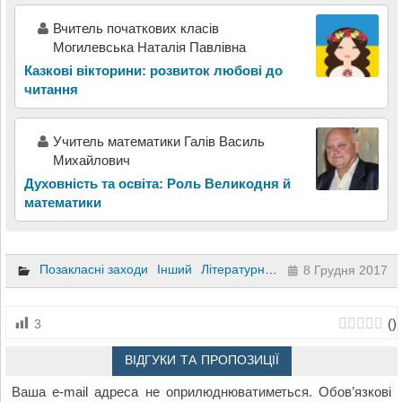
Вчитель початкових класів
Могилевська Наталія Павлівна
Казкові вікторини: розвиток любові до
читання
Учитель математики Галів Василь
Михайлович
Духовність та освіта: Роль Великодня й
математики
Позакласні заходи
Інший
Літературне читання
4 клас
8 Грудня 2017
(
)
3
ВІДГУКИ ТА ПРОПОЗИЦІЇ
Ваша e-mail адреса не оприлюднюватиметься.
Обов’язкові