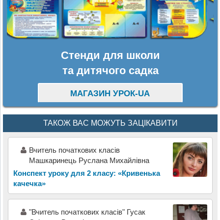
Стенди для школи
та дитячого садка
МАГАЗИН УРОК-UA
ТАКОЖ ВАС МОЖУТЬ ЗАЦІКАВИТИ
Вчитель початкових класів
Машкаринець Руслана Михайлівна
Конспект уроку для 2 класу: «Кривенька
качечка»
"Вчитель початкових класів" Гусак