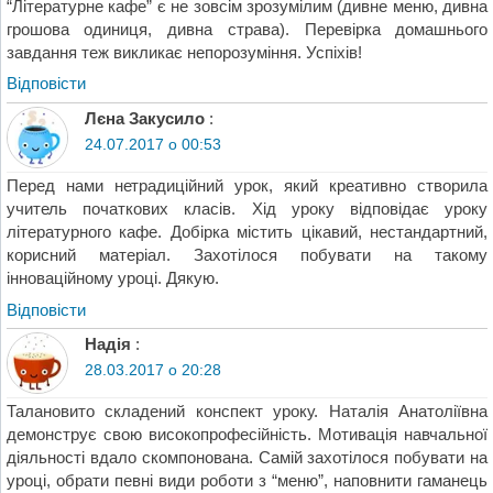
“Літературне кафе” є не зовсім зрозумілим (дивне меню, дивна
грошова одиниця, дивна страва). Перевірка домашнього
завдання теж викликає непорозуміння. Успіхів!
Відповіcти
Лєна Закусило
:
24.07.2017 о 00:53
Перед нами нетрадиційний урок, який креативно створила
учитель початкових класів. Хід уроку відповідає уроку
літературного кафе. Добірка містить цікавий, нестандартний,
корисний матеріал. Захотілося побувати на такому
інноваційному уроці. Дякую.
Відповіcти
Надія
:
28.03.2017 о 20:28
Талановито складений конспект уроку. Наталія Анатоліївна
демонструє свою високопрофесійність. Мотивація навчальної
діяльності вдало скомпонована. Самій захотілося побувати на
уроці, обрати певні види роботи з “меню”, наповнити гаманець