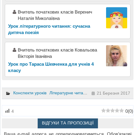
Вчитель початкових класів Веренич
Наталія Миколаївна
Урок літературного читання: сучасна
дитяча поезія
Вчитель початкових класів Ковальова
Вікторія Іванівна
Урок про Тараса Шевченка для учнів 4
класу
Конспекти уроків
Літературне читання
3 клас
21 Березня 2017
0
(
0
)
4
ВІДГУКИ ТА ПРОПОЗИЦІЇ
Ваша e-mail адреса не оприлюднюватиметься.
Обов’язкові