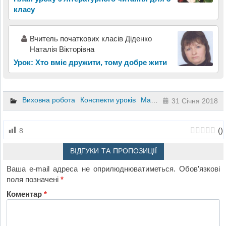
класу
Вчитель початкових класів Діденко
Наталія Вікторівна
Урок: Хто вміє дружити, тому добре жити
Виховна робота
Конспекти уроків
Матеріали до уроків
Інш
31 Січня 2018
(
)
8
ВІДГУКИ ТА ПРОПОЗИЦІЇ
Ваша e-mail адреса не оприлюднюватиметься.
Обов’язкові
поля позначені
*
Коментар
*