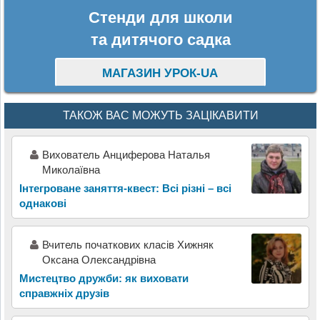
Стенди для школи
та дитячого садка
МАГАЗИН УРОК-UA
ТАКОЖ ВАС МОЖУТЬ ЗАЦІКАВИТИ
Вихователь Анциферова Наталья
Миколаївна
Інтегроване заняття-квест: Всі різні – всі
однакові
Вчитель початкових класів Хижняк
Оксана Олександрівна
Мистецтво дружби: як виховати
справжніх друзів