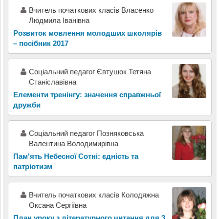
Вчитель початкових класів Власенко
Людмила Іванівна
Розвиток мовлення молодших школярів
– посібник 2017
Соціальний педагог Євтушок Тетяна
Станіславівна
Елементи тренінгу: значення справжньої
дружби
Соціальний педагог Позняковська
Валентина Володимирівна
Пам'ять Небесної Сотні: єдність та
патріотизм
Вчитель початкових класів Колодяжна
Оксана Сергіївна
План уроку з літературного читання для 3