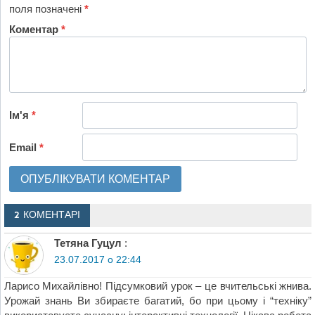
поля позначені
*
Коментар
*
Ім'я
*
Email
*
2 КОМЕНТАРІ
Тетяна Гуцул
:
23.07.2017 о 22:44
Ларисо Михайлівно! Підсумковий урок – це вчительські жнива.
Урожай знань Ви збираєте багатий, бо при цьому і “техніку”