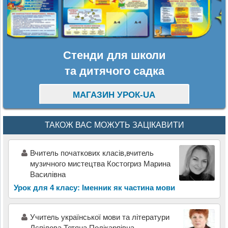
Стенди для школи
та дитячого садка
МАГАЗИН УРОК-UA
ТАКОЖ ВАС МОЖУТЬ ЗАЦІКАВИТИ
Вчитель початкових класів,вчитель
музичного мистецтва Костогриз Марина
Василівна
Урок для 4 класу: Іменник як частина мови
Учитель української мови та літератури
Лєпілова Тетяна Полікарпівна