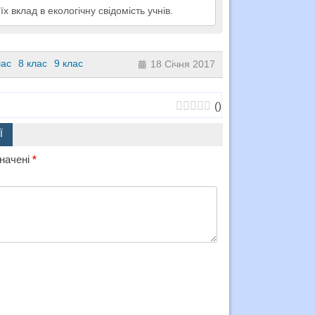
їх вклад в екологічну свідомість учнів.
лас
8 клас
9 клас
18 Січня 2017
(
)
Ї
значені
*