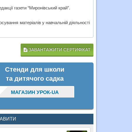
дакції газети “Миронівський край”.
сування матеріалів у навчальній діяльності
ЗАВАНТАЖИТИ СЕРТИФІКАТ
Стенди для школи
та дитячого садка
МАГАЗИН УРОК-UA
КАВИТИ