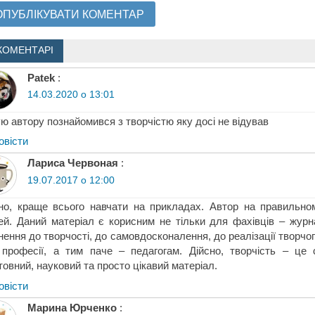
КОМЕНТАРІ
Patek
:
14.03.2020 о 13:01
ю автору познайомився з творчістю яку досі не відував
овіcти
Лариса Червоная
:
19.07.2017 о 12:00
но, краще всього навчати на прикладах. Автор на правильн
й. Даний матеріал є корисним не тільки для фахівців – журна
нення до творчості, до самовдосконалення, до реалізації творч
 професії, а тим паче – педагогам. Дійсно, творчість – це
товний, науковий та просто цікавий матеріал.
овіcти
Марина Юрченко
: