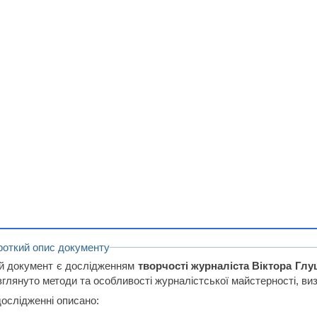
роткий опис документу
й документ є дослідженням
творчості журналіста Віктора Гл
зглянуто методи та особливості журналістської майстерності, виз
дослідженні описано: