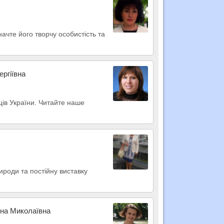
начте його творчу особистість та
ергіївна
итців України. Читайте наше
ироди та постійну виставку
на Миколаївна