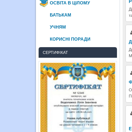
Р
ОСВІТА В ЦІЛОМУ
Д
БАТЬКАМ
т
УЧНЯМ
КОРИСНІ ПОРАДИ
Д
Д
СЕРТИФІКАТ
М
Ф
О
П
Е