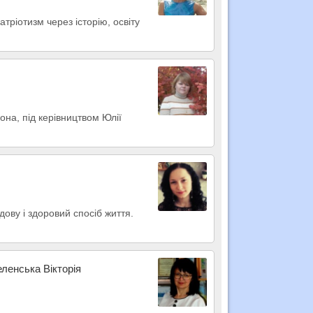
тріотизм через історію, освіту
сона, під керівництвом Юлії
ову і здоровий спосіб життя.
еленська Вікторія