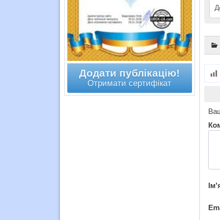
Д
Додати публікацію!
Отримати сертифікат
Ваш
Ко
Ім'
Em