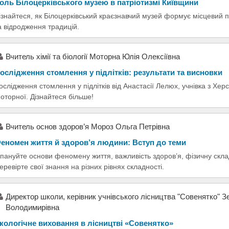
оль Білоцерківського музею в патріотизмі Київщини
ізнайтеся, як Білоцерківський краєзнавчий музей формує місцевий па
а відродження традицій.
Вчитель хімії та біології Моторна Юлія Олексіївна
ослідження стомлення у підлітків: результати та висновки
ослідження стомлення у підлітків від Анастасії Лелюх, учнівка з Хер
оторної. Дізнайтеся більше!
Вчитель основ здоров’я Мороз Ольга Петрівна
еномен життя й здоров’я людини: Вступ до теми
пануйте основи феномену життя, важливість здоров’я, фізичну склад
еревірте свої знання на різних рівнях складності.
Директор школи, керівник учнівського лісництва "Совенятко" З
Володимирівна
кологічне виховання в лісництві «Совенятко»