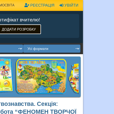
РЕЄСТРАЦІЯ
УВІЙТИ
МОСВІТА
тифікат вчителю!
ДОДАТИ РОЗРОБКУ
твознавства. Секція:
робота “ФЕНОМЕН ТВОРЧОЇ