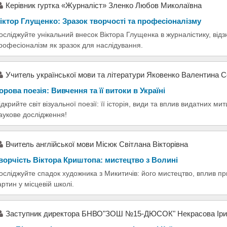
Керівник гуртка «Журналіст» Зленко Любов Миколаївна
іктор Глущенко: Зразок творчості та професіоналізму
осліджуйте унікальний внесок Віктора Глущенка в журналістику, відз
рофесіоналізм як зразок для наслідування.
Учитель української мови та літератури Яковенко Валентина С
орова поезія: Вивчення та її витоки в Україні
ідкрийте світ візуальної поезії: її історія, види та вплив видатних м
аукове дослідження!
Вчитель англійської мови Місюк Світлана Вікторівна
ворчість Віктора Криштопа: мистецтво з Волині
осліджуйте спадок художника з Микитичів: його мистецтво, вплив пр
артин у місцевій школі.
Заступник директора БНВО"ЗОШ №15-ДЮСОК" Некрасова Іри