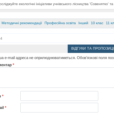
осліджуйте екологічні ініціативи учнівського лісництва 'Совенятко' та 
Методичні рекомендації
Професійна освіта
Інший
10 клас
11 к
4
ВІДГУКИ ТА ПРОПОЗИЦІ
а e-mail адреса не оприлюднюватиметься.
Обов’язкові поля по
ментар
*
я
*
ail
*