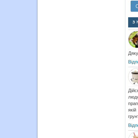
3 
Дяку
Відп
Дійс
люде
праг
якій
грун
Відп