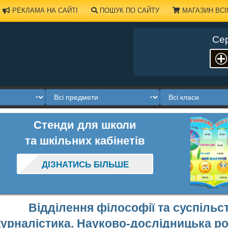
РЕКЛАМА НА САЙТІ
ПОШУК ПО САЙТУ
МАГАЗИН ВСІ
Сер
Стенди для школи
та шкільних кабінетів
ДІЗНАТИСЬ БІЛЬШЕ
Відділення філософії та суспільс
урналістика. Науково-дослідницька 