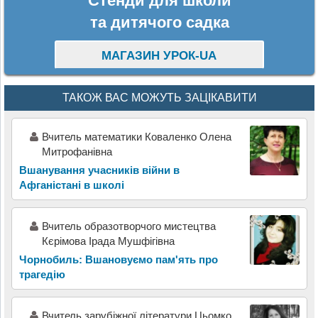
Стенди для школи
та дитячого садка
МАГАЗИН УРОК-UA
ТАКОЖ ВАС МОЖУТЬ ЗАЦІКАВИТИ
Вчитель математики Коваленко Олена
Митрофанівна
Вшанування учасників війни в
Афганістані в школі
Вчитель образотворчого мистецтва
Кєрімова Ірада Мушфігівна
Чорнобиль: Вшановуємо пам'ять про
трагедію
Вчитель зарубіжної літератури Цьомко