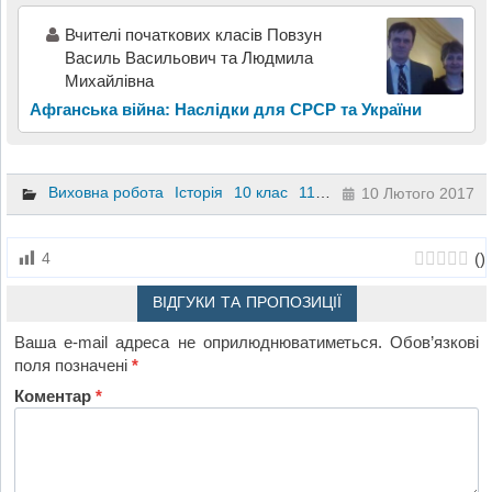
Вчителі початкових класів Повзун
Василь Васильович та Людмила
Михайлівна
Афганська війна: Наслідки для СРСР та України
Виховна робота
Історія
10 клас
11 клас
8 клас
9 клас
10 Лютого 2017
(
)
4
ВІДГУКИ ТА ПРОПОЗИЦІЇ
Ваша e-mail адреса не оприлюднюватиметься.
Обов’язкові
поля позначені
*
Коментар
*