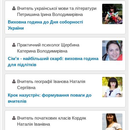
Вчитель украïнськоï мови та лiтератури
Петришина Iрина Володимирiвна
Виховна година до Дня соборності
України
Практичний психолог Щербина
Катерина Володимирівна
Сім'я - найбільший скарб: виховна година
для підлітків
Вчитель географії Іванова Наталія
Сергіївна
Крок назустріч: формування поваги до
вчителів
Вчитель початкових класів Кордяк
Наталія Іванівна