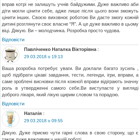
вправ котрі не залишуть учнів байдужими. Дуже важливо аби
діти могли цінити себе, адже лише після цього вони зможуть
цінити інших. Своєю виховноє роботою Ви даєте змогу кожній
дитині розглянути своє власне “Я”. А це дуже важливо в цьому
віці. Дякую. Ви – молодчинка. Розробка просто чудова.
Відповіcти
Павліченко Наталка Вікторівна
:
29.03.2018 о 19:13
Ваша розробка потребує уваги. Ви доклали багато зусиль ,
щоб підібрати цікаві завдання, тести, легенди, ігри, вправи, а
саме зроблені висновки після кожної\ вправи відіграють значну
роль в утвердженні самого себе.Ви виступаєте у вигляді
доброго лікаря, який лікую щирим словом та порадою.
Відповіcти
Наталія
:
29.03.2018 о 09:55
Дякую. Дуже приємо чути гарні слова в свою сторону, що є
також дуже важливим у нашій роботі.