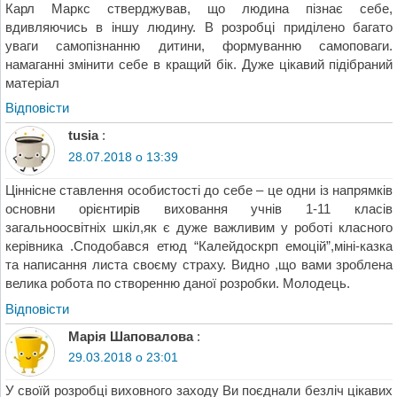
Карл Маркс стверджував, що людина пізнає себе,
вдивляючись в іншу людину. В розробці приділено багато
уваги самопізнанню дитини, формуванню самоповаги.
намаганні змінити себе в кращий бік. Дуже цікавий підібраний
матеріал
Відповіcти
tusia
:
28.07.2018 о 13:39
Ціннісне ставлення особистості до себе – це одни із напрямків
основни орієнтирів виховання учнів 1-11 класів
загальноосвітніх шкіл,як є дуже важливим у роботі класного
керівника .Сподобався етюд “Калейдоскрп емоцій”,міні-казка
та написання листа своєму страху. Видно ,що вами зроблена
велика робота по створенню даної розробки. Молодець.
Відповіcти
Марія Шаповалова
:
29.03.2018 о 23:01
У своїй розробці виховного заходу Ви поєднали безліч цікавих