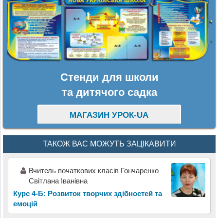
Стенди для школи
та дитячого садка
МАГАЗИН УРОК-UA
ТАКОЖ ВАС МОЖУТЬ ЗАЦІКАВИТИ
Вчитель початкових класів Гончаренко
Світлана Іванівна
Курс 4-Б: Розвиток творчих здібностей та
емоцій