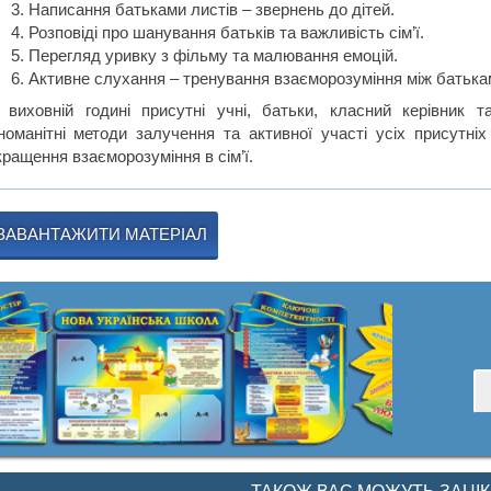
Написання батьками листів – звернень до дітей.
Розповіді про шанування батьків та важливість сім’ї.
Перегляд уривку з фільму та малювання емоцій.
Активне слухання – тренування взаєморозуміння між батькам
 виховній годині присутні учні, батьки, класний керівник 
зноманітні методи залучення та активної участі усіх присутні
кращення взаєморозуміння в сім’ї.
ЗАВАНТАЖИТИ МАТЕРІАЛ