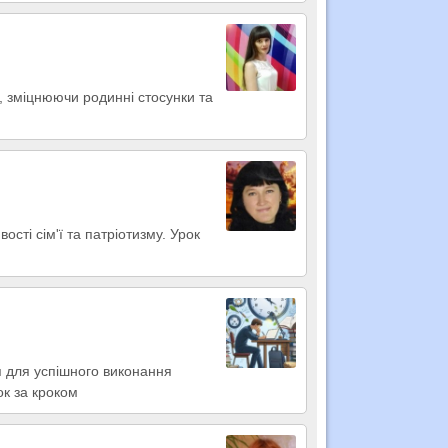
я, зміцнюючи родинні стосунки та
сті сім'ї та патріотизму. Урок
я для успішного виконання
ок за кроком