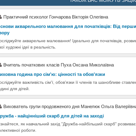
ТАКОЖ ВАС МОЖУТЬ ЗАЦІ
Практичний психолог Гончарова Вікторія Олегівна
снови акварельного малювання для початківців: Від перши
вору
осліджуйте акварельне малювання! Ідеально для початківців, розви
вої художні ідеї в реальність.
Вчитель початкових класів Пуха Оксана Миколаївна
иховна година про сім'ю: цінності та обов'язки
осліджуйте важливість сім'ї, обов'язки її членів та шанобливе ставл
одині для дітей.
Вихователь групи продовженого дня Манелюк Ольга Валеріївн
ружба - найцінніший скарб для дітей на заході
ізнайтеся, як навчальний захід "Дружба-найбільший скарб" розвиває 
олективної роботи.