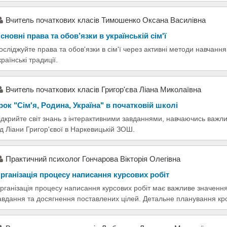
Вчитель початкових класів Тимошенко Оксана Василівна
сновні права та обов’язки в українській сім'ї
осліджуйте права та обов'язки в сім'ї через активні методи навчанн
країнські традиції.
Вчитель початкових класів Григор'єва Ліана Миколаївна
рок "Сім'я, Родина, Україна" в початковій школі
ідкрийте світ знань з інтерактивними завданнями, навчаючись важливо
ід Ліани Григор'євої в Наркевицькій ЗОШ.
Практичний психолог Гончарова Вікторія Олегівна
рганізація процесу написання курсових робіт
рганізація процесу написання курсових робіт має важливе значенн
авдання та досягнення поставлених цілей. Детальне планування кр