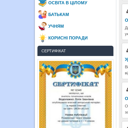
ОСВІТА В ЦІЛОМУ
БАТЬКАМ
О
УЧНЯМ
Д
у
КОРИСНІ ПОРАДИ
СЕРТИФІКАТ
У
В
в
О
О
з