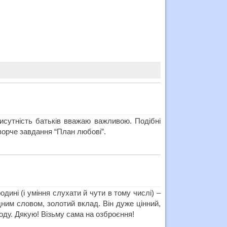
исутність батьків вважаю важливою. Подібні
ворче завдання “План любові”.
дині (і уміння слухати й чути в тому числі) –
дним словом, золотий вклад. Він дуже цінний,
роду. Дякую! Візьму сама на озброєння!