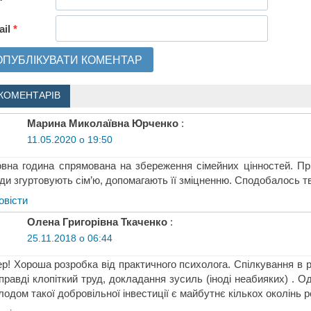
ail
*
КОМЕНТАРІВ
Марина Миколаївна Юрченко
:
11.05.2020 о 19:50
вна година спрямована на збереження сімейних цінностей. Пр
ди згуртовують сім’ю, допомагають її зміцненню. Сподобалось т
овіcти
Олена Григорівна Ткаченко
:
25.11.2018 о 06:44
р! Хороша розробка від практичного психолога. Спілкування в ро
правді клопіткий труд, докладання зусиль (іноді неабияких) . О
лодом такої добровільної інвестиції є майбутнє кількох околінь 