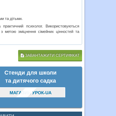
и та дітьми.
та практичний психолог. Використовуються
х з метою зміцнення сімейних цінностей та
ЗАВАНТАЖИТИ СЕРТИФІКАТ
Стенди для школи
та дитячого садка
МАГАЗИН УРОК-UA