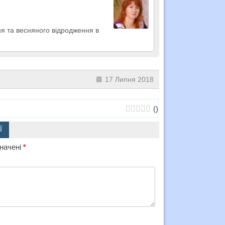
ня та весняного відродження в
17 Липня 2018
(
)
Ї
значені
*