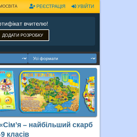
РЕЄСТРАЦІЯ
УВІЙТИ
МОСВІТА
тифікат вчителю!
ДОДАТИ РОЗРОБКУ
«Сім’я – найбільший скарб
-9 класів