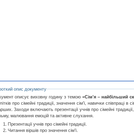
роткий опис документу
кумент описує виховну годину з темою
«Сім’я – найбільший ска
літків про сімейні традиції, значення сім’ї, навички співпраці в
арших. Заходи включають презентації учнів про сімейні традиції,
льму, малювання емоцій та активне слухання.
Презентації учнів про сімейні традиції.
Читання віршів про значення сім’ї.