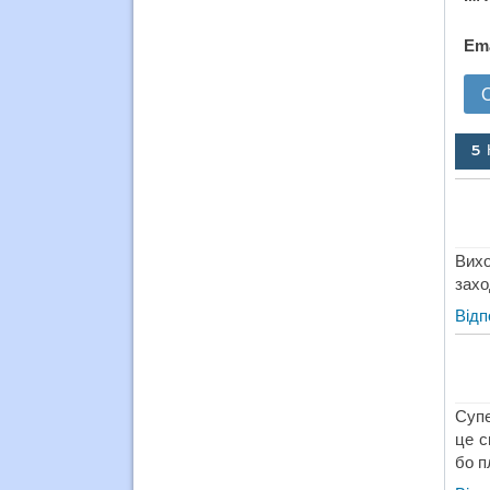
Em
5 
Вихо
захо
Відп
Супе
це с
бо п