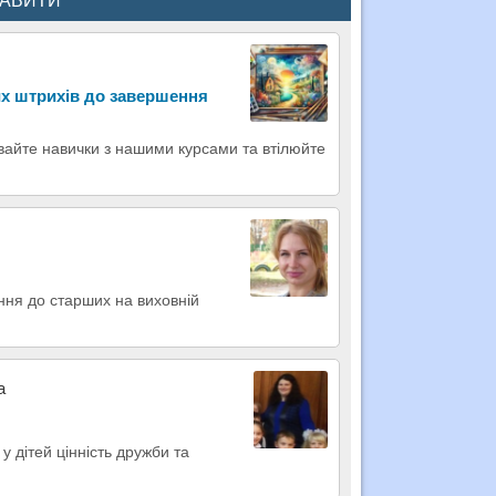
КАВИТИ
х штрихів до завершення
вайте навички з нашими курсами та втілюйте
ення до старших на виховній
а
у дітей цінність дружби та