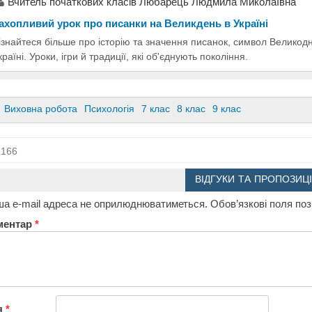
Вчитель початкових класів Любарець Людмила Миколаївна
ахопливий урок про писанки на Великдень в Україні
ізнайтеся більше про історію та значення писанок, символ Великод
країні. Уроки, ігри й традиції, які об'єднують покоління.
Виховна робота
Психологія
7 клас
8 клас
9 клас
166
ВІДГУКИ ТА ПРОПОЗИЦІ
а e-mail адреса не оприлюднюватиметься.
Обов’язкові поля по
ментар
*
я
*