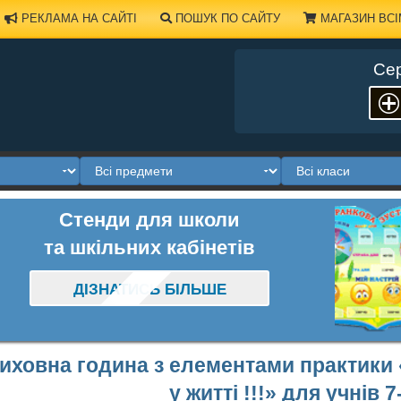
РЕКЛАМА НА САЙТІ
ПОШУК ПО САЙТУ
МАГАЗИН ВСІ
Сер
Стенди для школи
та шкільних кабінетів
ДІЗНАТИСЬ БІЛЬШЕ
иховна година з елементами практики 
у житті !!!» для учнів 7