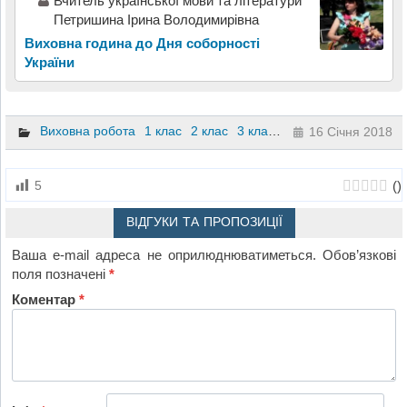
Вчитель украïнськоï мови та лiтератури
Петришина Iрина Володимирiвна
Виховна година до Дня соборності
України
Виховна робота
1 клас
2 клас
3 клас
4 клас
16 Січня 2018
(
)
5
ВІДГУКИ ТА ПРОПОЗИЦІЇ
Ваша e-mail адреса не оприлюднюватиметься.
Обов’язкові
поля позначені
*
Коментар
*