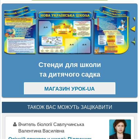
Стенди для школи
та дитячого садка
МАГАЗИН УРОК-UA
ТАКОЖ ВАС МОЖУТЬ ЗАЦІКАВИТИ
Вчитель біології Савлучинська
Валентина Василівна
Осінній ярмарок у школі: Підручник