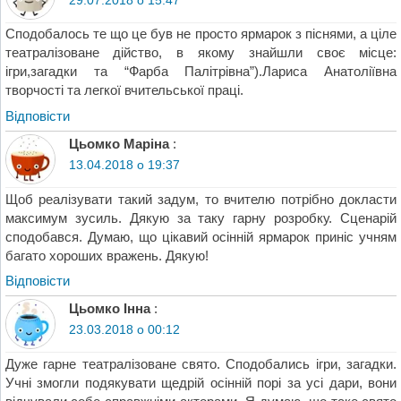
Сподобалось те що це був не просто ярмарок з піснями, а ціле
театралізоване дійство, в якому знайшли своє місце:
ігри,загадки та “Фарба Палітрівна”).Лариса Анатоліївна
творчості та легкої вчительської праці.
Відповіcти
Цьомко Маріна
:
13.04.2018 о 19:37
Щоб реалізувати такий задум, то вчителю потрібно докласти
максимум зусиль. Дякую за таку гарну розробку. Сценарій
сподобався. Думаю, що цікавий осінній ярмарок приніс учням
багато хороших вражень. Дякую!
Відповіcти
Цьомко Інна
:
23.03.2018 о 00:12
Дуже гарне театралізоване свято. Сподобались ігри, загадки.
Учні змогли подякувати щедрій осінній порі за усі дари, вони