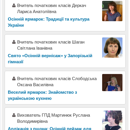
Вчитель початкових класів Деркач
Лариса Анатоліївна
Осінній ярмарок: Традиції та культура
України
Вчитель початкових класів Шаган
Світлана Іванівна
Свято «Осінній вернісаж» у Запорізькій
гімназії
Вчитель початкових класів Слободська
Оксана Василівна
Веселий ярмарок: Знайомство з
українською кухнею
Вихователь ГПД Мартинюк Руслана
Володимирівна
Аплікація з пшона: Осінній пейзаж для