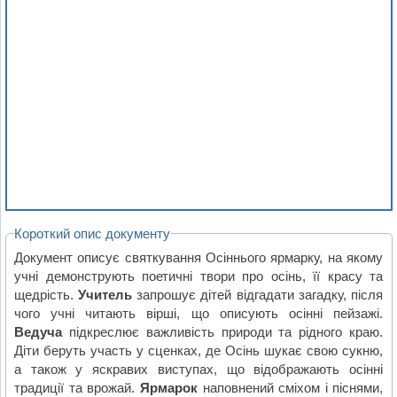
Короткий опис документу
Документ описує святкування Осіннього ярмарку, на якому
учні демонструють поетичні твори про осінь, її красу та
щедрість.
Учитель
запрошує дітей відгадати загадку, після
чого учні читають вірші, що описують осінні пейзажі.
Ведуча
підкреслює важливість природи та рідного краю.
Діти беруть участь у сценках, де Осінь шукає свою сукню,
а також у яскравих виступах, що відображають осінні
традиції та врожай.
Ярмарок
наповнений сміхом і піснями,