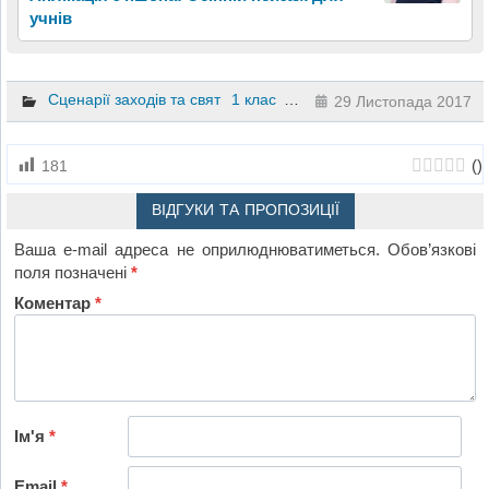
учнів
Сценарії заходів та свят
1 клас
2 клас
3 клас
4 клас
5 кл
29 Листопада 2017
(
)
181
ВІДГУКИ ТА ПРОПОЗИЦІЇ
Ваша e-mail адреса не оприлюднюватиметься.
Обов’язкові
поля позначені
*
Коментар
*
Ім'я
*
Email
*