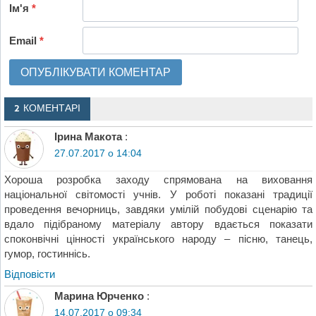
Ім'я
*
Email
*
2 КОМЕНТАРІ
Ірина Макота
:
27.07.2017 о 14:04
Хороша розробка заходу спрямована на виховання
національної світомості учнів. У роботі показані традиції
проведення вечорниць, завдяки умілій побудові сценарію та
вдало підібраному матеріалу автору вдається показати
споконвічні цінності українського народу – пісню, танець,
гумор, гостиннісь.
Відповіcти
Марина Юрченко
:
14.07.2017 о 09:34