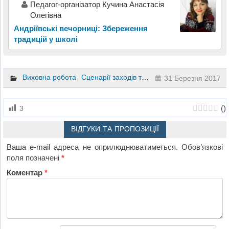
Педагог-організатор Кучина Анастасія
Олегівна
Андріївські вечорниці: Збереження
традицій у школі
Виховна робота
Сценарії заходів та свят
10 клас
8 клас
9
31 Березня 2017
(
)
3
ВІДГУКИ ТА ПРОПОЗИЦІЇ
Ваша e-mail адреса не оприлюднюватиметься.
Обов’язкові
поля позначені
*
Коментар
*