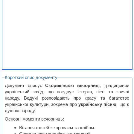
Короткий опис документу
Документ описує
Скориківські вечорниці
, традиційний
український захід, що поєднує історію, пісні та звичаї
народу. Ведучі розповідають про красу та багатство
української культури, зокрема про
українську пісню
, що є
душою народу.
Основні моменти вечорниць:
Вітання гостей з короваєм та хлібом.
Спогади про молодість та традиції.