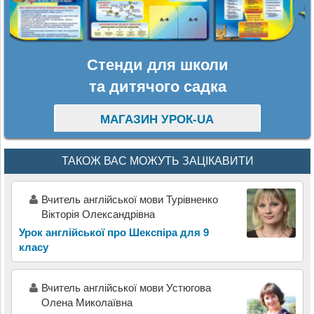
Стенди для школи
та дитячого садка
МАГАЗИН УРОК-UA
ТАКОЖ ВАС МОЖУТЬ ЗАЦІКАВИТИ
Вчитель англійської мови Турівненко
Вікторія Олександрівна
Урок англійської про Шекспіра для 9
класу
Вчитель англійської мови Устюгова
Олена Миколаївна