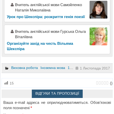
Вчитель англійської мови Самойленко
Наталія Миколаївна
Урок про Шекспіра: розкриття генія поезії
Вчитель англійської мови Гурська Ольга
Віталіївна
Організуйте захід на честь Вільяма
Шекспіра
Виховна робота
Іноземна мова
10 клас
11 клас
7 клас
8 
1 Листопада 2017
(
)
15
ВІДГУКИ ТА ПРОПОЗИЦІЇ
Ваша e-mail адреса не оприлюднюватиметься.
Обов’язкові
поля позначені
*