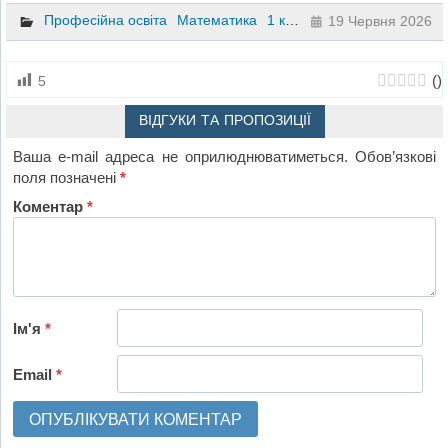
Професійна освіта
Математика
1 клас
2 клас
3 клас
4 кл
19 Червня 2026
(
)
5
ВІДГУКИ ТА ПРОПОЗИЦІЇ
Ваша e-mail адреса не оприлюднюватиметься.
Обов’язкові
поля позначені
*
Коментар
*
Ім'я
*
Email
*