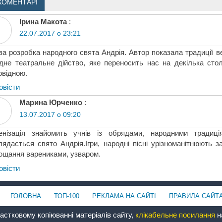
КОМЕНТАРІ
Ірина Макота
:
22.07.2017 о 23:21
ва розробка народного свята Андрія. Автор показала традиції ве
дне театральне дійство, яке переносить нас на декілька ст
овідною.
овіcти
Марина Юрченко
:
13.07.2017 о 09:20
ценізація знайомить учнів із обрядами, народними традиці
лядається свято Андрія.Ігри, народні пісні урізноманітнюють 
ощання варениками, узваром.
овіcти
ГОЛОВНА
ТОП-100
РЕКЛАМА НА САЙТІ
ПРАВИЛА САЙТ
астковому копіюванні матеріалів сайту,
клікабельне посилання
на