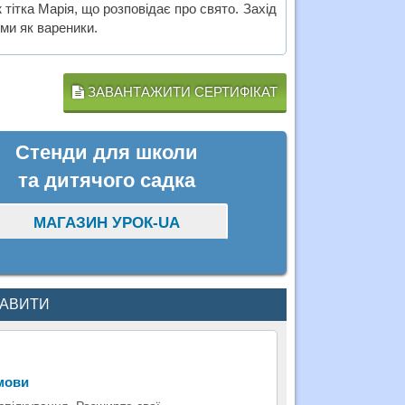
 тітка Марія, що розповідає про свято. Захід
ми як вареники.
ЗАВАНТАЖИТИ СЕРТИФІКАТ
Стенди для школи
та дитячого садка
МАГАЗИН УРОК-UA
КАВИТИ
 мови