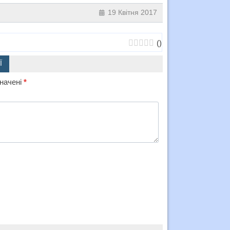
19 Квітня 2017
(
)
Ї
значені
*