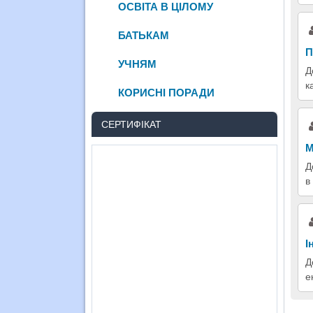
ОСВІТА В ЦІЛОМУ
БАТЬКАМ
П
УЧНЯМ
Д
к
КОРИСНІ ПОРАДИ
СЕРТИФІКАТ
М
Д
в
І
Д
е