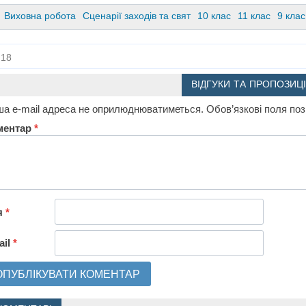
Виховна робота
Сценарії заходів та свят
10 клас
11 клас
9 клас
18
ВІДГУКИ ТА ПРОПОЗИЦІ
а e-mail адреса не оприлюднюватиметься.
Обов’язкові поля по
ментар
*
я
*
ail
*