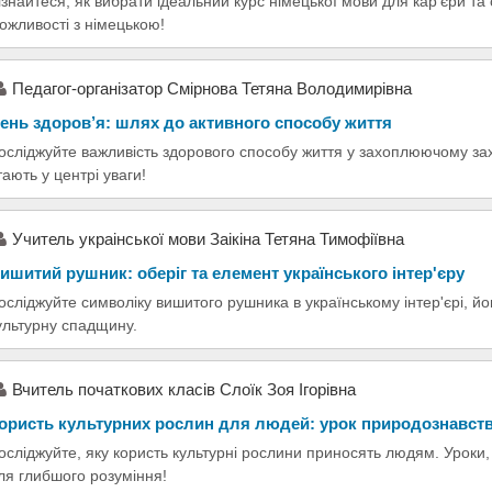
ізнайтеся, як вибрати ідеальний курс німецької мови для кар'єри та
ожливості з німецькою!
Педагог-організатор Смірнова Тетяна Володимирівна
ень здоров’я: шлях до активного способу життя
осліджуйте важливість здорового способу життя у захоплюючому заход
тають у центрі уваги!
Учитель украінської мови Заікіна Тетяна Тимофіївна
ишитий рушник: оберіг та елемент українського інтер'єру
осліджуйте символіку вишитого рушника в українському інтер'єрі, йог
ультурну спадщину.
Вчитель початкових класів Слоїк Зоя Ігорівна
ористь культурних рослин для людей: урок природознавст
осліджуйте, яку користь культурні рослини приносять людям. Уроки, 
ля глибшого розуміння!