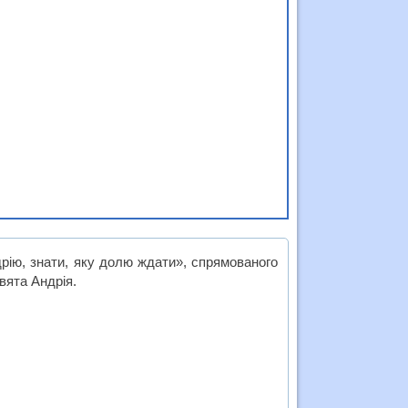
рію, знати, яку долю ждати», спрямованого
вята Андрія.