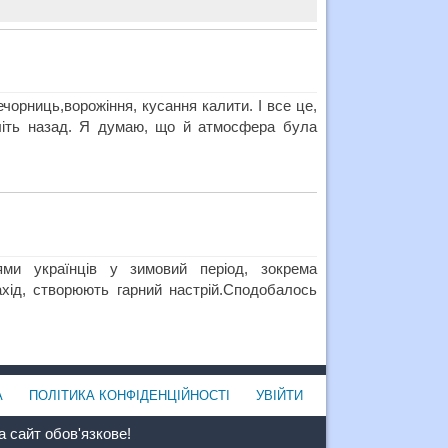
чорниць,ворожіння, кусання калити. І все це,
оліть назад. Я думаю, що й атмосфера була
ями українців у зимовий період, зокрема
захід, створюють гарний настрій.Сподобалось
А
ПОЛІТИКА КОНФІДЕНЦІЙНОСТІ
УВІЙТИ
 сайт обов'язкове!