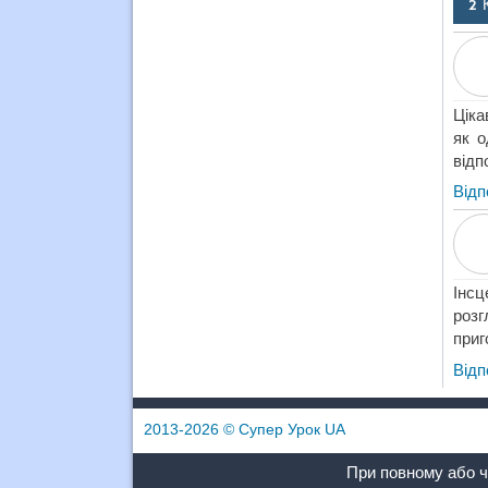
2 
Ціка
як о
відп
Відп
Інс
розг
приг
Відп
2013-2026
© Супер Урок UA
При повному або ч