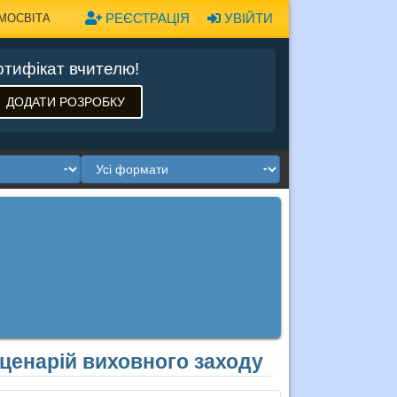
РЕЄСТРАЦІЯ
УВІЙТИ
МОСВІТА
тифікат вчителю!
ДОДАТИ РОЗРОБКУ
Сценарій виховного заходу