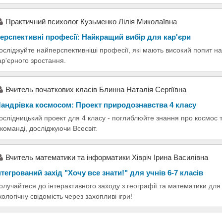
Практичний психолог Кузьменко Лілія Миколаївна
ерспективні професії: Найкращий вибір для кар'єри
осліджуйте найперспективніші професії, які мають високий попит на
ар'єрного зростання.
Вчитель початкових класів Блинна Наталія Сергіївна
андрівка космосом: Проект природознавства 4 класу
ослідницький проект для 4 класу - поглиблюйте знання про космос 
 команді, досліджуючи Всесвіт.
Вчитель математики та інформатики Хівріч Ірина Василівна
нтегрований захід "Хочу все знати!" для учнів 6-7 класів
олучайтеся до інтерактивного заходу з географії та математики для 
кологічну свідомість через захопливі ігри!