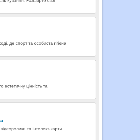
 спілкування. Розширте свої
і, де спорт та особиста гігієна
о естетичну цінність та
ва
відеоролики та інтелект-карти