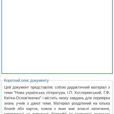
Короткий опис документу
Цей документ представляє собою дидактичний матеріал з
теми “Нова українська література. І.П. Котляревський, Г.Ф.
Квітка-Основ’яненко” і містить низку завдань для перевірки
знань учнів з даної теми. Матеріал розділений на кілька
блоків або карток, кожна з яких має власні запитання,
спрямовані на вивчення біографії та творчості вказаних