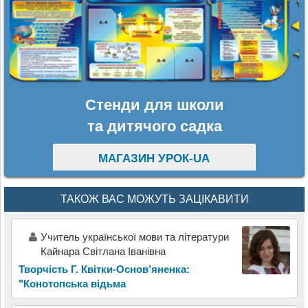
Стенди для школи
та дитячого садка
МАГАЗИН УРОК-UA
ТАКОЖ ВАС МОЖУТЬ ЗАЦІКАВИТИ
Учитель української мови та літератури
Кайнара Світлана Іванівна
Творчість Г. Квітки-Основ’яненка:
"Конотопська відьма