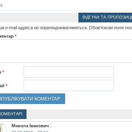
4
ВІДГУКИ ТА ПРОПОЗИЦІ
а e-mail адреса не оприлюднюватиметься.
Обов’язкові поля по
ментар
*
я
*
ail
*
КОМЕНТАРІ
Микола Іванович
: