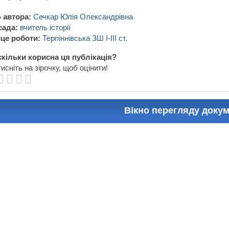
 автора:
Сечкар Юлія Олександрівна
сада:
вчитель історії
це роботи:
Терпіннівська ЗШ I-III ст.
кільки корисна ця публікація?
исніть на зірочку, щоб оцінити!
Вікно перегляду доку