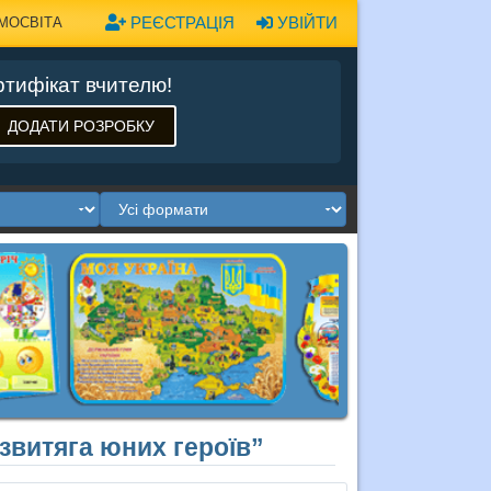
РЕЄСТРАЦІЯ
УВІЙТИ
МОСВІТА
тифікат вчителю!
ДОДАТИ РОЗРОБКУ
звитяга юних героїв”