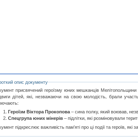
роткий опис документу
кумент присвячений героїзму юних мешканців Мелітопольщини під
двиги дітей, які, незважаючи на свою молодість, брали участ
лючають:
Героїзм Віктора Прокопова
– сина полку, який воював, нез
Спецгрупа юних мінерів
– підлітки, які розміновували тери
умент підкреслює важливість пам’яті про ці події та героїв, які з