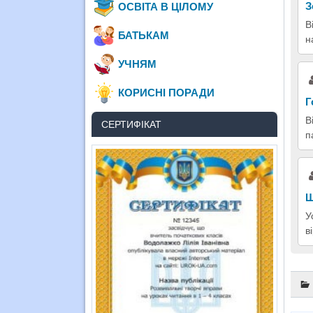
З
ОСВІТА В ЦІЛОМУ
В
БАТЬКАМ
н
УЧНЯМ
КОРИСНІ ПОРАДИ
Г
В
СЕРТИФІКАТ
п
Ш
У
в