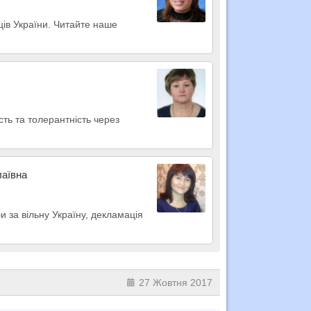
итців України. Читайте наше
сть та толерантність через
лаївна
 за вільну Україну, декламація
27 Жовтня 2017