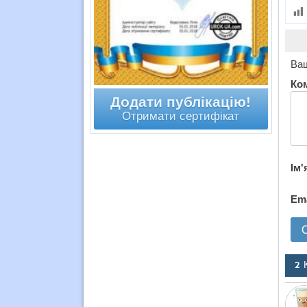
Ваш
Ко
Додати публікацію!
Отримати сертифікат
Ім'
Em
2 