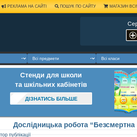
РЕКЛАМА НА САЙТІ
ПОШУК ПО САЙТУ
МАГАЗИН ВСІ
Сер
Стенди для школи
та шкільних кабінетів
ДІЗНАТИСЬ БІЛЬШЕ
Дослідницька робота “Безсмертна 
тор публікації