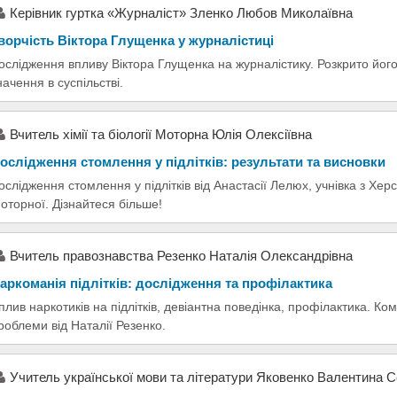
Керівник гуртка «Журналіст» Зленко Любов Миколаївна
ворчість Віктора Глущенка у журналістиці
ослідження впливу Віктора Глущенка на журналістику. Розкрито його
начення в суспільстві.
Вчитель хімії та біології Моторна Юлія Олексіївна
ослідження стомлення у підлітків: результати та висновки
ослідження стомлення у підлітків від Анастасії Лелюх, учнівка з Хер
оторної. Дізнайтеся більше!
Вчитель правознавства Резенко Наталія Олександрівна
аркоманія підлітків: дослідження та профілактика
плив наркотиків на підлітків, девіантна поведінка, профілактика. Ко
роблеми від Наталії Резенко.
Учитель української мови та літератури Яковенко Валентина С