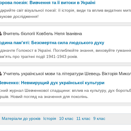
орова поезія: Вивчення та її витоки в Україні
ідкрийте світ візуальної поезії: її історія, види та вплив видатних м
аукове дослідження!
Вчитель біології Ковбель Неля Іванівна
одина пам'яті: Безсмертна сила людського духу
ідзначте Голокост в Україні. Поглиблюйте знання, виховуйте гуманні
ам'ять про трагічні події 1941-1943 років.
Учитель української мови та літератури Шевець Вікторія Мико
евченко: Невмирущий дух української культури
сний журнал Шевченкової спадщини: вплив на культуру, дух боротьби
іршів. Новий погляд на значення для поколінь.
Матеріали до уроків
Історія
10 клас
11 клас
9 клас