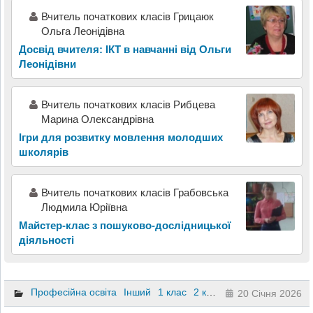
Вчитель початкових класів Грицаюк
Ольга Леонідівна
Досвід вчителя: ІКТ в навчанні від Ольги
Леонідівни
Вчитель початкових класів Рибцева
Марина Олександрівна
Ігри для розвитку мовлення молодших
школярів
Вчитель початкових класів Грабовська
Людмила Юріївна
Майстер-клас з пошуково-дослідницької
діяльності
Професійна освіта
Інший
1 клас
2 клас
3 клас
4 клас
20 Січня 2026