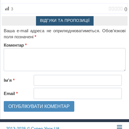
(
)
3
ВІДГУКИ ТА ПРОПОЗИЦІЇ
Ваша e-mail адреса не оприлюднюватиметься.
Обов’язкові
поля позначені
*
Коментар
*
Ім'я
*
Email
*
2013-2026
© Супер Урок UA