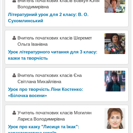
Вчитель початкових класів Бовкун Юлія
Володимирівна
Літературний урок для 2 класу: В. О.
Сухомлинський
Вчитель початкових класів Шеремет
Ольга Іванівна
Урок літературного читання для 3 класу:
казки та творчість
Вчитель початкових класів Єна
Світлана Михайлівна
Урок про творчість Ліни Костенко:
«Білочка восени»
Учитель початкових класів Могилян
Лариса Володимирівна
Урок про казку "Лисиця та їжак":
характеристика героїв