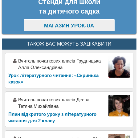
Стенди для школи
та дитячого садка
МАГАЗИН УРОК-UA
ТАКОЖ ВАС МОЖУТЬ ЗАЦІКАВИТИ
Вчитель початкових класів Грудницька
Алла Олександрівна
Урок літературного читання: «Скринька
казок»
Вчитель початкових класів Дєєва
Тетяна Михайлівна
План відкритого уроку з літературного
читання для 2 класу