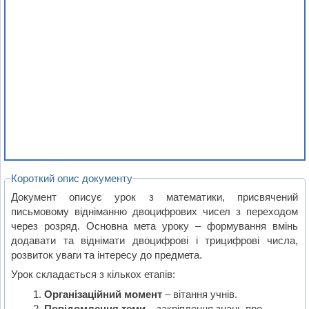
Короткий опис документу
Документ описує урок з математики, присвячений
письмовому відніманню двоцифрових чисел з переходом
через розряд. Основна мета уроку – формування вмінь
додавати та віднімати двоцифрові і трицифрові числа,
розвиток уваги та інтересу до предмета.
Урок складається з кількох етапів:
Організаційний момент
– вітання учнів.
Повідомлення теми
– закріплення знань про