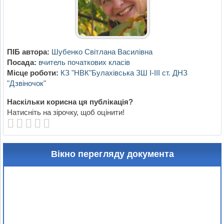
ПІБ автора:
Шубенко Світлана Василівна
Посада:
вчитель початкових класів
Місце роботи:
КЗ "НВК"Булахівська ЗШ І-ІІІ ст. ДНЗ
"Дзвіночок"
Наскільки корисна ця публікація?
Натисніть на зірочку, щоб оцінити!
Вікно перегляду документа