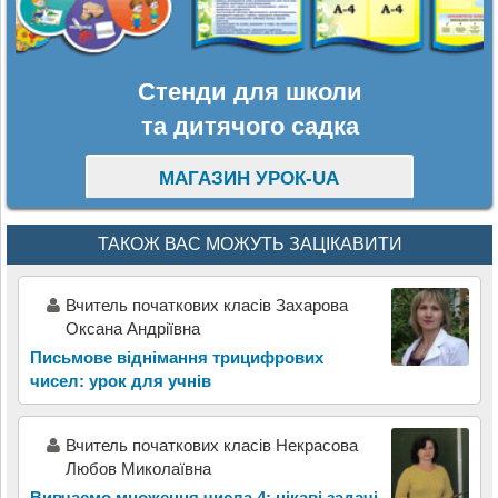
Стенди для школи
та дитячого садка
МАГАЗИН УРОК-UA
ТАКОЖ ВАС МОЖУТЬ ЗАЦІКАВИТИ
Вчитель початкових класів Захарова
Оксана Андріївна
Письмове віднімання трицифрових
чисел: урок для учнів
Вчитель початкових класів Некрасова
Любов Миколаївна
Вивчаємо множення числа 4: цікаві задачі